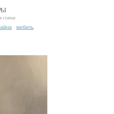
РЫ
е статьи
зайна
мебель