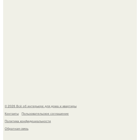
"Ух, Заморочился же Дизайнер", - подумала я, когда
зашла в кафе - бар "слезы березы".
Готовясь к поездке, мы листали путеводители по городу
и наткнулись на фотографию белого дворца.
© 2026 Всё об интерьере для дома и квартиры
Контакты
Пользовательское соглашение
Политика конфидециальности
Обратная связь