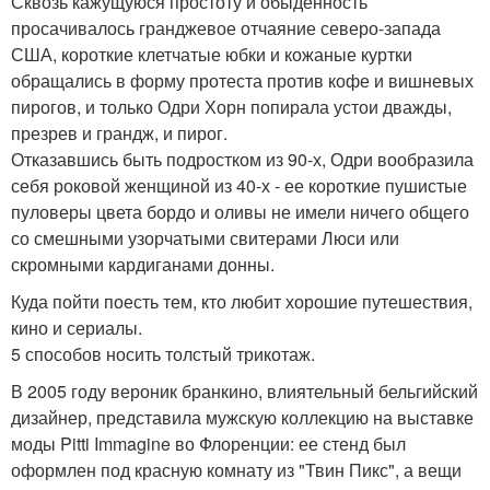
Сквозь кажущуюся простоту и обыденность
просачивалось гранджевое отчаяние северо-запада
США, короткие клетчатые юбки и кожаные куртки
обращались в форму протеста против кофе и вишневых
пирогов, и только Одри Хорн попирала устои дважды,
презрев и грандж, и пирог.
Отказавшись быть подростком из 90-х, Одри вообразила
себя роковой женщиной из 40-х - ее короткие пушистые
пуловеры цвета бордо и оливы не имели ничего общего
со смешными узорчатыми свитерами Люси или
скромными кардиганами донны.
Куда пойти поесть тем, кто любит хорошие путешествия,
кино и сериалы.
5 способов носить толстый трикотаж.
В 2005 году вероник бранкино, влиятельный бельгийский
дизайнер, представила мужскую коллекцию на выставке
моды Pitti Immagine во Флоренции: ее стенд был
оформлен под красную комнату из "Твин Пикс", а вещи