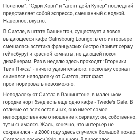
Поленом", "Одри Хорн" и "агент дейл Купер" последний
представляет собой эспрессо, смешанный с водкой.
Наверное, вкусно.
В Сиэтле, в штате Вашингтон, существует и вовсе
выдающееся кафе Gainsbourg Lounge: в его интерьере
смешалась эстетика французских бистро (привет сержу
гейнсбуру) и красной комнаты, не дающей покоя
дизайнерам. Раз в неделю здесь проходят "Вторники
Твин Пикса" - ничего удивительного: поскольку сериал
снимался неподалеку от Сиэтла, этот факт
проигнорировать невозможно.
Неподалеку от Сиэтла в Вашингтоне, в маленьком
городке норт бэнд есть еще одно кафе - Twede's Cafe. В
отличие от всех остальных, оно имеет самое
непосредственное отношение к сериалу: он, собственно,
тут и снимался. Жаль, конечно, что интерьер не
сохранился - в 2000 году здесь случился большой пожар.
Согласно ресурсу Yelp, вишневый пирог здесь