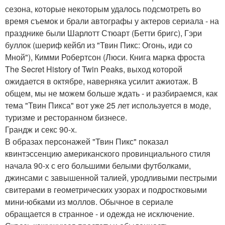
сезона, которые некоторым удалось подсмотреть во
время съемок и брали автографы у актеров сериала - на
празднике были Шарлотт Стюарт (Бетти бригс), Гэри
буллок (шериф кейбл из "Твин Пикс: Огонь, иди со
Мной"), Кимми Робертсон (Люси. Книга марка фроста
The Secret History of Twin Peaks, выход которой
ожидается в октябре, наверняка усилит ажиотаж. В
общем, мы не можем больше ждать - и разбираемся, как
тема "Твин Пикса" вот уже 25 лет используется в моде,
туризме и ресторанном бизнесе.
Грандж и секс 90-х.
В образах персонажей "Твин Пикс" показал
квинтэссенцию американского провинциального стиля
начала 90-х с его большими белыми футболками,
джинсами с завышенной талией, уродливыми пестрыми
свитерами в геометрических узорах и подростковыми
мини-юбками из моллов. Обычное в сериале
обращается в странное - и одежда не исключение.