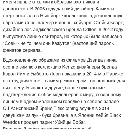
имели явные отсылки к образам охотников и
дровосеков. В 2006 году датский дизайнер Камилла
стерк показала в Нью-йорке коллекцию, вдохновленную
образами Лоры палмер и донны хейуорд. Стейси Кларк,
дизайнер лос-анджелесского бренда Odilon, в 2012 году
выпустила линию свитеров, на которых было написано
"Совы - не то, чем они Кажутся" (настоящий пароль
фанатов сериала.
Вдохновленную образами из фильмов Дэвида линча
осенне-зимнюю коллекцию Kenzo дизайнеры бренда
Кэрол Лим и Умберто Леон показали в 2014-м в Париже
в сотрудничестве с самим режиссером - он оформил для
них сцену. Бывают и другие, более буквальные
подтверждения любви модельеров к миру, созданному
линчем в одном маленьком городке на северо-западе
США: испанский бренд Titisclothing всучил в 2014
девушкам из лук - бука бревна, а в Японии лейбл Black
Weirdos продает парки "Убийцы Боба".
Вишневый пирог по-прежнему отменный.