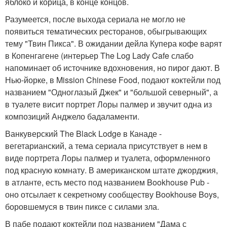
яблоко и корица, в конце концов.
Разумеется, после выхода сериала не могло не
появиться тематических ресторанов, обыгрывающих
тему "Твин Пикса". В ожидании дейла Купера кофе варят
в Копенгагене (интерьер The Log Lady Cafe слабо
напоминает об источнике вдохновения, но пирог дают. В
Нью-йорке, в Mission Chinese Food, подают коктейли под
названием "Одноглазый Джек" и "большой северный", а
в туалете висит портрет Лоры палмер и звучит одна из
композиций Анджело бадаламенти.
Ванкуверский The Black Lodge в Канаде -
вегетарианский, а тема сериала присутствует в нем в
виде портрета Лоры палмер и туалета, оформленного
под красную комнату. В американском штате джорджия,
в атланте, есть место под названием Bookhouse Pub -
оно отсылает к секретному сообществу Bookhouse Boys,
боровшемуся в твин пиксе с силами зла.
В пабе подают коктейли под названием "Дама с