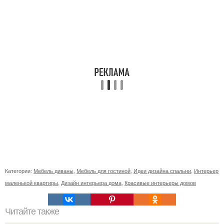
Категории:
Мебель диваны
,
Мебель для гостиной
,
Идеи дизайна спальни
,
Интерьер
маленькой квартиры
,
Дизайн интерьера дома
,
Красивые интерьеры домов
Читайте также