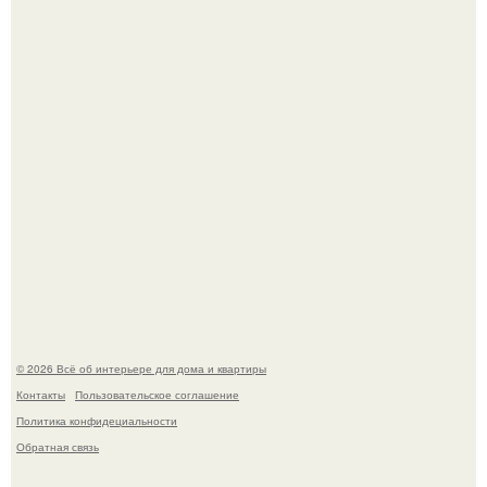
Это жилой комплекс в Париже, в пригороде нуази - ле -
гран.
В Японии бесплатно раздают дома самураев - звучит как
план на новую жизнь.
© 2026 Всё об интерьере для дома и квартиры
Контакты
Пользовательское соглашение
Политика конфидециальности
Обратная связь