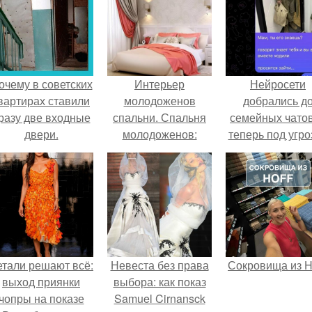
очему в советских
Интерьер
Нейросети
вартирах ставили
молодоженов
добрались д
разу две входные
спальни. Спальня
семейных чатов
двери.
молодоженов:
теперь под угро
каким должен быть
мамины нерв
интерьер спальни
для молодой
семьи?
етали решают всё:
Невеста без права
Сокровища из Ho
выход приянки
выбора: как показ
чопры на показе
Samuel Cirnansck