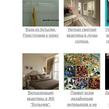
Ваза из бутылки.
Уютная светлая
П
Приступаем к уроку
квартира в лучах
к
солнца.
с
Визуализация
Привет всем
Д
квартиры в ЖК
дизайнерам
"Булычев".
интерьеров и не