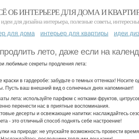
СЁ ОБ ИНТЕРЬЕРЕ ДЛЯ ДОМА И КВАРТИ
идеи для дизайна интерьера, полезные советы, интересны
ер для дома
интерьер для квартиры
идеи ди
 продлить лето, даже если на календ
ои любимые секреты продления лета:
ие краски в гардеробе: забудьте о темных оттенках! Носите 
ы. Пусть ваш внешний вид о солнечных днях напоминает!
маты лета: используйте парфюм с нотками фруктов, цитрус
енно перенести нас в приятные воспоминания.
ктовые десерты и освежающие напитки: наслаждайтесь сез
лета - это отличный способ поднять себе настроение!
гулки на природе: не упускайте возможность провести время
. Наслаждайтесь последними теплыми деньками!