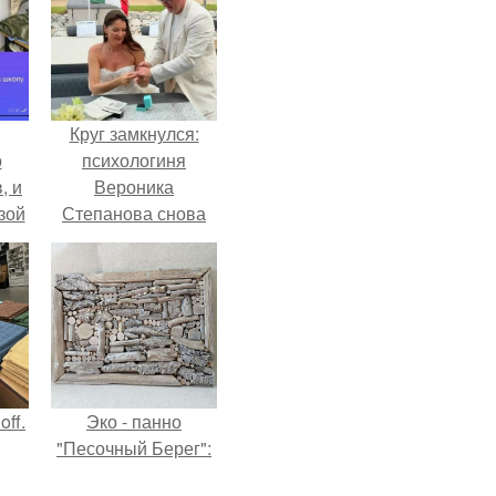
Круг замкнулся:
о
психологиня
, и
Вероника
зой
Степанова снова
ы.
вышла замуж за
собственного
бывшего мужа.
ff.
Эко - панно
"Песочный Берег":