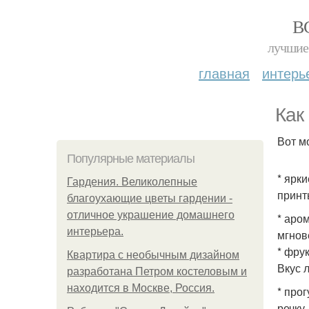
В
лучшие 
главная
интерь
Как
Вот м
Популярные материалы
* ярк
Гардения. Великолепные
принт
благоухающие цветы гардении -
отличное украшение домашнего
* аро
интерьера.
мгнов
* фру
Квартира с необычным дизайном
Вкус 
разработана Петром костеловым и
находится в Москве, Россия.
* про
речку