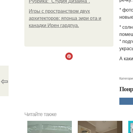
Рубрика: "Студия Дизайна".
* фот
Игры с пространством двух
новые
архитекторов: японца эири ота и
канадки Ирен гардпуа.
* сол
помеш
* под
украс
А как
⇦
Категори
Понр
Читайте также