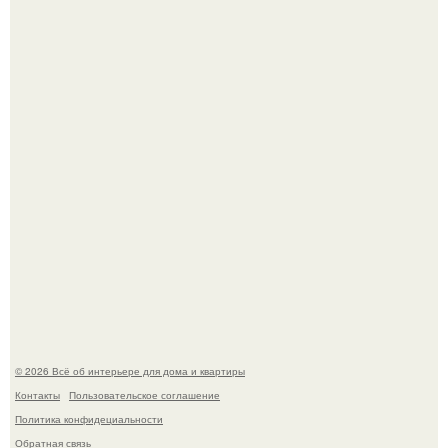
Визуализация квартиры в ЖК "Булычев".
Дримскроллинг - новый формат мечтательности.
© 2026 Всё об интерьере для дома и квартиры
Контакты
Пользовательское соглашение
Политика конфидециальности
Обратная связь