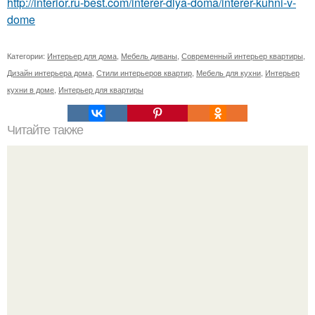
http://interior.ru-best.com/interer-dlya-doma/interer-kuhni-v-
dome
Категории:
Интерьер для дома
,
Мебель диваны
,
Современный интерьер квартиры
,
Дизайн интерьера дома
,
Стили интерьеров квартир
,
Мебель для кухни
,
Интерьер
кухни в доме
,
Интерьер для квартиры
Читайте также
Магические свойства зеркал.