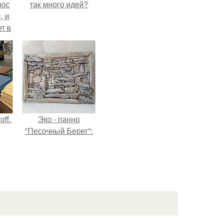
рос
так много идей?
, и
ет в
тме
з
его
ff.
Эко - панно
"Песочный Берег":