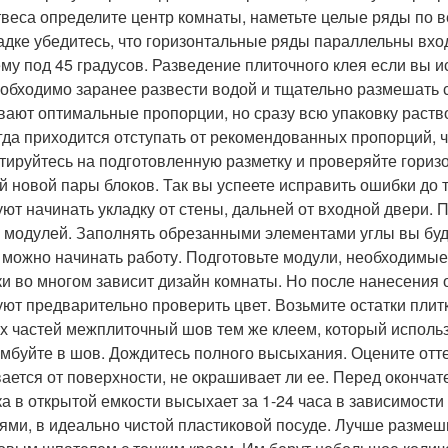
твеса определите центр комнаты, наметьте целые ряды по в
адке убедитесь, что горизонтальные ряды параллельны вхо
ему под 45 градусов. Разведение плиточного клея если вы и
еобходимо заранее развести водой и тщательно размешать
вают оптимальные пропорции, но сразу всю упаковку раство
гда приходится отступать от рекомендованных пропорций, ч
тируйтесь на подготовленную разметку и проверяйте гориз
й новой пары блоков. Так вы успеете исправить ошибки до т
уют начинать укладку от стены, дальней от входной двери.
 модулей. Заполнять обрезанными элементами углы вы буд
, можно начинать работу. Подготовьте модули, необходимые 
ки во многом зависит дизайн комнаты. Но после нанесения
уют предварительно проверить цвет. Возьмите остатки пли
ух частей межплиточный шов тем же клеем, который исполь
амбуйте в шов. Дождитесь полного высыхания. Оцените оттен
ается от поверхности, не окрашивает ли ее. Перед оконча
ка в открытой емкости высыхает за 1-24 часа в зависимости
ями, в идеально чистой пластиковой посуде. Лучше размеши