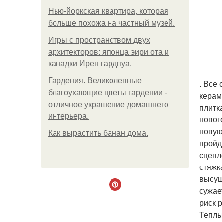
Нью-йоркская квартира, которая
больше похожа на частный музей.
Игры с пространством двух
архитекторов: японца эири ота и
канадки Ирен гардпуа.
Гардения. Великолепные
. Все
благоухающие цветы гардении -
керам
отличное украшение домашнего
плитк
интерьера.
новог
новую
Как вырастить банан дома.
пройд
сцепл
стяжк
высуш
сужае
риск 
Теплы