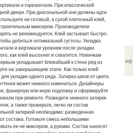
ертикали и горизонтали. При классической
дной двери. При диагональной они должны идти
спользуете не готовый, а сухой плиточный клей,
 строительным миксером. Производители
рять не рекомендуется. Клей застывает быстро.
тобы добиться оптимальной густоты. Укладка
онтали и вертикали уровнем после укладки
ого, как клей высохнет и схватится. Новичкам
⇨
 Первым укладывают ближайший к стене ряд из
ете на завершающем этапе. Как только клей
для укладки одного ряда. Затирка швов от цвета
 оттенок может немного измениться. Дизайнеры
тки, фанерную или иную подложку и сформируйте
зовали при ремонте. Разведите немного затирки
ок, а также проверьте, легко ли состав
тельной затиркой необходимо: разведенная
 от состава. Готовьте смесь небольшими
вать ее не миксером, а руками. Состав наносят