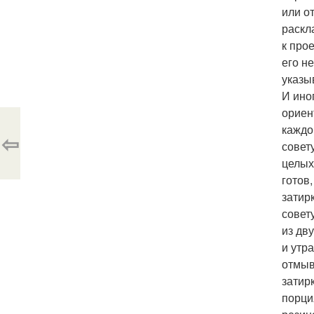
или о
раскл
к про
его н
указы
И ино
ориен
каждо
⇦
совет
целых
готов
затир
совет
из дв
и утр
отмыв
затир
порци