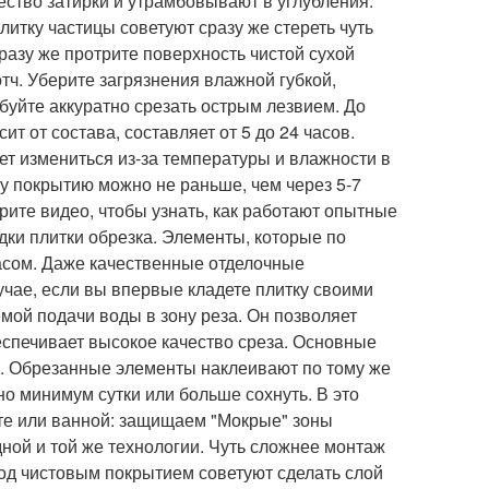
ство затирки и утрамбовывают в углубления.
итку частицы советуют сразу же стереть чуть
сразу же протрите поверхность чистой сухой
тч. Уберите загрязнения влажной губкой,
буйте аккуратно срезать острым лезвием. До
т от состава, составляет от 5 до 24 часов.
ет измениться из-за температуры и влажности в
у покрытию можно не раньше, чем через 5-7
рите видео, чтобы узнать, как работают опытные
дки плитки обрезка. Элементы, которые по
асом. Даже качественные отделочные
учае, если вы впервые кладете плитку своими
емой подачи воды в зону реза. Он позволяет
спечивает высокое качество среза. Основные
й. Обрезанные элементы наклеивают по тому же
но минимум сутки или больше сохнуть. В это
лете или ванной: защищаем "Мокрые" зоны
ной и той же технологии. Чуть сложнее монтаж
 под чистовым покрытием советуют сделать слой