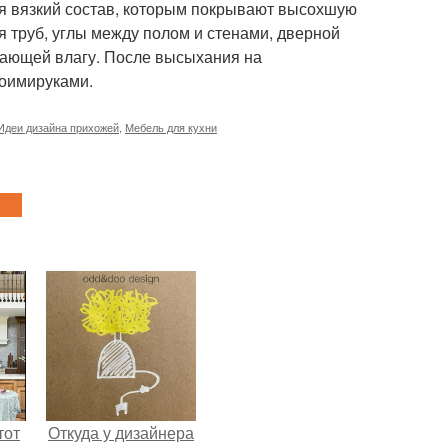
ая вязкий состав, которым покрывают высохшую
ия труб, углы между полом и стенами, дверной
кающей влагу. После высыхания на
воимируками.
Идеи дизайна прихожей
,
Мебель для кухни
тот
Откуда у дизайнера