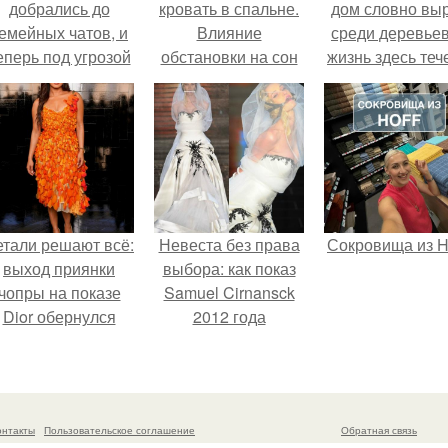
добрались до
кровать в спальне.
дом словно вы
емейных чатов, и
Влияние
среди деревьев
еперь под угрозой
обстановки на сон
жизнь здесь теч
мамины нервы.
собственном ри
- спокойно, бе
спешки и лишн
шума.
етали решают всё:
Невеста без права
Сокровища из Ho
выход приянки
выбора: как показ
чопры на показе
Samuel Cirnansck
Dior обернулся
2012 года
шквалом критики
превратил подиум
из-за небрежного
в манифест против
пошива.
принуждения.
онтакты
Пользовательское соглашение
Обратная связь