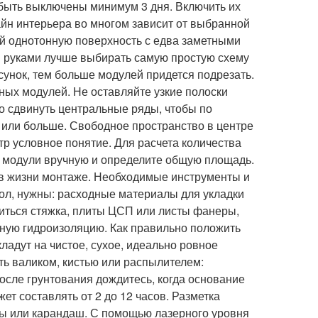
быть выключены минимум 3 дня. Включить их
айн интерьера во многом зависит от выбранной
й однотонную поверхность с едва заметными
и руками лучше выбирать самую простую схему
сунок, тем больше модулей придется подрезать.
ных модулей. Не оставляйте узкие полоски
о сдвинуть центральные ряды, чтобы по
 или больше. Свободное пространство в центре
р условное понятие. Для расчета количества
е модули вручную и определите общую площадь.
 в жизни монтаже. Необходимые инструменты и
ол, нужны: расходные материалы для укладки
иться стяжка, плиты ЦСП или листы фанеры,
чную гидроизоляцию. Как правильно положить
ладут на чистое, сухое, идеально ровное
ть валиком, кистью или распылителем:
осле грунтования дождитесь, когда основание
ет составлять от 2 до 12 часов. Разметка
ры или карандаш. С помощью лазерного уровня