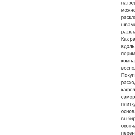
нагре
можно
раскл
швами
раскл
Как р
вдоль
перим
комна
воспо
Покуп
расхо
кафел
самор
плитк
основ
выбир
оконч
перен