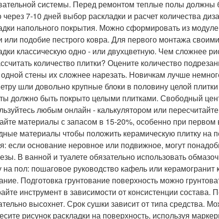
вательной системы. Перед ремонтом теплые полы должны 
 через 7-10 дней выбор раскладки и расчет количества диз
адки напольного покрытия. Можно сформировать из модуле
 или подобие пестрого ковра. Для первого монтажа своим
адки классическую одно - или двухцветную. Чем сложнее ри
ассчитать количество плитки? Оцените количество подрезан
 одной стены их сложнее нарезать. Новичкам лучше немног
етру шли довольно крупные блоки в половину целой плитки
ты должно быть покрыто целыми плитками. Свободный цент
льзуйтесь любым онлайн - калькулятором или пересчитайт
айте материалы с запасом в 15-20%, особенно при первом
дные материалы чтобы положить керамическую плитку на п
я: если основание неровное или подвижное, могут понадоб
езы. В ванной и туалете обязательно использовать обмазо
у на пол: пошаговое руководство кафель или керамогранит к
ание. Подготовка грунтование поверхность можно грунтова
айте инструмент в зависимости от консистенции состава. П
ательно высохнет. Срок сушки зависит от типа средства. Мож
есите рисунок раскладки на поверхность, используя марке