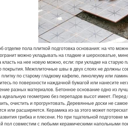
 об отделке пола плиткой подготовка основания: на что мож
огранит можно укладывать на гладкие и шероховатые, мин
а класть на нее новую можно, если: при укладке на старую 
о покрытия. Межплиточные швы в двух слоях не должны сов
 плитку по старому гладкому кафелю, линолеуму или ламин
итесь по поверхности наждачной бумагой или нанесите не
ение разных материалов. Бетонное основание одно из луч
а идеальную геометрию без перепадов высот имеет. Перед
ить, очистить и прогрунтовать. Деревянные доски не само
тся или расширяется. Керамика из-за этого может потрескат
развития грибка и плесени. Но при тщательной подготовке 
й пол совместим с любыми керамическими напольными пок