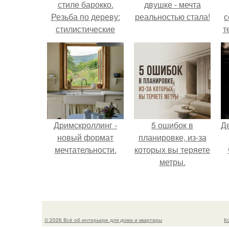
стиле барокко.
двушке - мечта
Резьба по дереву:
реальностью стала!
с
стилистические
т
направления и
характерные узоры.
Дримскроллинг -
5 ошибок в
Д
новый формат
планировке, из-за
мечтательности.
которых вы теряете
метры.
© 2026 Всё об интерьере для дома и квартиры
К