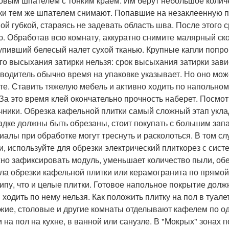
овым шпателем с тонким краем. Им берут небольшое количе
ки тем же шпателем снимают. Попавшие на незаклеенную пл
ой губкой, стараясь не задевать область шва. После этого 
ю. Обработав всю комнату, аккуратно снимите малярный ско
упивший белесый налет сухой тканью. Крупные капли попро
го высыхания затирки нельзя: срок высыхания затирки зависи
водитель обычно время на упаковке указывает. Но оно мож
те. Ставить тяжелую мебель и активно ходить по напольном
 За это время клей окончательно прочность наберет. Посмот
чники. Обрезка кафельной плитки самый сложный этап укла
адке должны быть обрезаны, стоит покупать с большим зап
иалы при обработке могут треснуть и расколоться. В том сл
и, используйте для обрезки электрический плиткорез с сист
но зафиксировать модуль, уменьшает количество пыли, обе
ла обрезки кафельной плитки или керамогранита по прямо
ипу, что и целые плитки. Готовое напольное покрытие долж
 ходить по нему нельзя. Как положить плитку на пол в туа
жие, столовые и другие комнаты отделывают кафелем по од
и на пол на кухне, в ванной или санузле. В "Мокрых" зонах