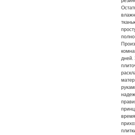
резин
Остат
влажн
ткань
прост
полно
Произ
комна
дней.
плито
раскл
матер
рукам
надеж
прави
принц
время
прихо
плитк