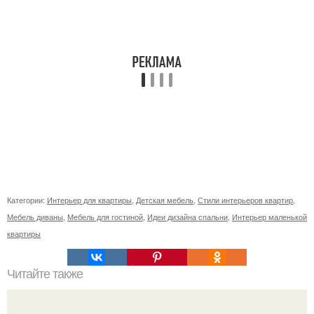
Категории:
Интерьер для квартиры
,
Детская мебель
,
Стили интерьеров квартир
,
Мебель диваны
,
Мебель для гостиной
,
Идеи дизайна спальни
,
Интерьер маленькой
квартиры
Читайте также