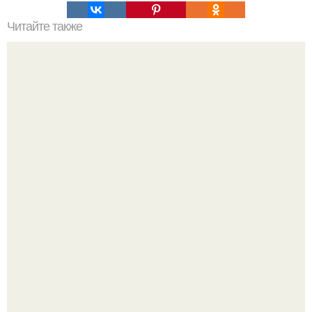
Читайте также
Что нужно сделать въезжая в новую квартиру. Приметы
и ритуалы при новоселье
Уютная светлая квартира в лучах солнца.