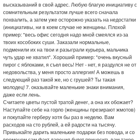
высказываний в свой адрес. Любую благую инициативу с
сомнительным результатом лучше всего сначала
похвалить, а затем уже осторожно указать на недостатки
(инициативы, ни в коем случае не женщины. Плохой
пример: "весь офис сегодня надо мной смеялся из-за
твоих кособоких суши. Заказали нормальные,
подменили их на твои и разыграли курьера, мальчика
чуть удар не хватил". Хороший пример: "очень вкусный
пирог с яблоками, я съел весь! Нет - нет, я раздулся не от
недовольства, у меня просто аллергия! А можешь в
следующий раз такой же, но с грушей? Ты такая
молодец! 7. оказывайте маленькие знаки внимания,
даже если лень.
Считаете цветы пустой тратой денег, а она их обожает?
Наступайте себе на горло (женщины презирают жмотов)
и покупайте герберу хотя бы раз в неделю. Вам
расходов на сто рублей, а ей радости на тысячу.
Привыкайте дарить маленькие подарки без повода, и со
временем сам факт дарения будет приносить вам такое