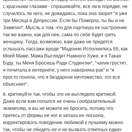
с красными глазами - спрашивайте, все ли в порядке, не
случилось ли чего, не дожидаясь, пока она заорет "я уже
три Месяца в Депрессии, Если бы Померла, ты бы и не
Заметил". Мысль о том, что для партнера ее настроение
так же важно, как для нее, сама по себе будет греть
женщину. Тогда, возможно, вам даже не придется
услышать пассажи вроде "Мадонне Исполнилось 55, как
Моей Маме, Мама Выглядит Намного Хуже, и я Такая
Буду, ты Меня Бросишь Ради Студентки", "чапик грустит,
я почитала в интернете, у него наверняка рак" и "я
просто поняла, что я бездарное ничтожество, это все
объясняет".
6. критикуйте так, чтобы это не выглядело критикой.
Даже если вам попался не очень сообразительный
экземпляр, и вы не можете ее бросить, потому что
претесь от формы ее ног и запаха ее лосьона,
корректировать поведение любимой к лучшему можно
так, чтобы не обидеть ее и не вызвать ответных едких