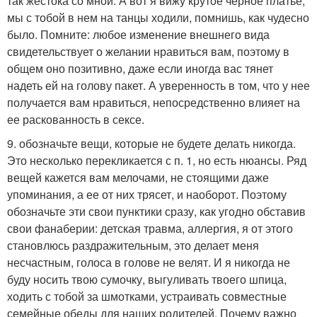
так жестока со мной. А вот я вижу крутое черное платье,
мы с тобой в нем на танцы ходили, помнишь, как чудесно
было. Помните: любое изменение внешнего вида
свидетельствует о желании нравиться вам, поэтому в
общем оно позитивно, даже если иногда вас тянет
надеть ей на голову пакет. А уверенность в том, что у нее
получается вам нравиться, непосредственно влияет на
ее раскованность в сексе.
9. обозначьте вещи, которые не будете делать никогда.
Это несколько перекликается с п. 1, но есть нюансы. Ряд
вещей кажется вам мелочами, не стоящими даже
упоминания, а ее от них трясет, и наоборот. Поэтому
обозначьте эти свои пунктики сразу, как угодно обставив
свои фанаберии: детская травма, аллергия, я от этого
становлюсь раздражительным, это делает меня
несчастным, голоса в голове не велят. И я никогда не
буду носить твою сумочку, выгуливать твоего шпица,
ходить с тобой за шмотками, устраивать совместные
семейные обеды для наших родителей. Почему важно