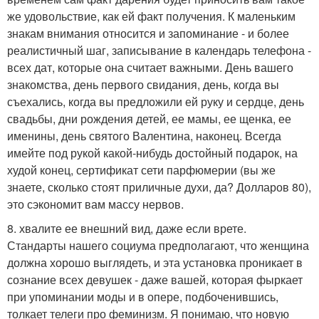
же удовольствие, как ей факт получения. К маленьким
знакам внимания относится и запоминание - и более
реалистичный шаг, записывание в календарь телефона -
всех дат, которые она считает важными. День вашего
знакомства, день первого свидания, день, когда вы
съехались, когда вы предложили ей руку и сердце, день
свадьбы, дни рождения детей, ее мамы, ее щенка, ее
именины, день святого Валентина, наконец. Всегда
имейте под рукой какой-нибудь достойный подарок, на
худой конец, сертификат сети парфюмерии (вы же
знаете, сколько стоят приличные духи, да? Долларов 80),
это сэкономит вам массу нервов.
8. хвалите ее внешний вид, даже если врете.
Стандарты нашего социума предполагают, что женщина
должна хорошо выглядеть, и эта установка проникает в
сознание всех девушек - даже вашей, которая фыркает
при упоминании моды и в опере, подбоченившись,
толкает телеги про феминизм. Я понимаю, что новую