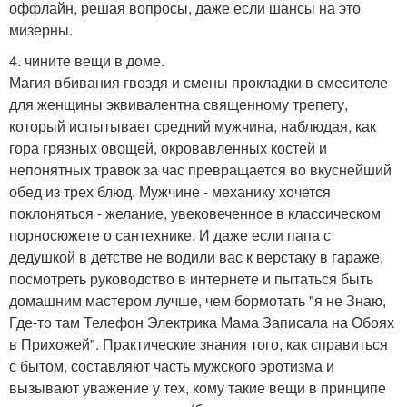
оффлайн, решая вопросы, даже если шансы на это
мизерны.
4. чините вещи в доме.
Магия вбивания гвоздя и смены прокладки в смесителе
для женщины эквивалентна священному трепету,
который испытывает средний мужчина, наблюдая, как
гора грязных овощей, окровавленных костей и
непонятных травок за час превращается во вкуснейший
обед из трех блюд. Мужчине - механику хочется
поклоняться - желание, увековеченное в классическом
порносюжете о сантехнике. И даже если папа с
дедушкой в детстве не водили вас к верстаку в гараже,
посмотреть руководство в интернете и пытаться быть
домашним мастером лучше, чем бормотать "я не Знаю,
Где-то там Телефон Электрика Мама Записала на Обоях
в Прихожей". Практические знания того, как справиться
с бытом, составляют часть мужского эротизма и
вызывают уважение у тех, кому такие вещи в принципе