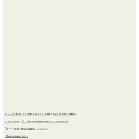
Artvsartist, хоть он не совсем про рукоделие, а больше
про живопись, рисунок.
Квартира дипломата. Дизайнер Татьяна Сорокина -
Ильина создала классический интерьер для возрастной
пары в квартире площадью 82, 5 кв.
© 2026 Всё об интерьере для дома и квартиры
Контакты
Пользовательское соглашение
Политика конфидециальности
Обратная связь