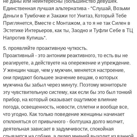
не даны или неинтересны (большинство девушек.
Единственная лучшая альтернатива - "Слушай, Возьми
Деньги в Тумбочке и Закажи тот Унитаз, Который Тебе
Приглянется, Вместе с Монтажом, а то я не так Силен в
Эстетике Интерьеров, как ты, Заодно и Туфли Себе в ТЦ
Напротив Купишь".
5. проявляйте проактивную чуткость.
Проактивный - это антоним реактивного, то есть вы не
реагируете, а действуете на опережение и упреждение.
У женщин чаще, чем у мужчин, меняется настроение,
они придают большее значение вещам, о которых
мужчина бы забыл через минуту. Поэтому мониторьте
эту чувствительную систему, как если бы это был тонкий
прибор, на который оказывает ощутимое влияние
погода, освещенность, новости, сплетни и вообще все,
что угодно. Как только поведение женщины начинает
отклоняться от привычного - болтушка долго молчит,
деятельная зависает в задумчивости, спокойная
срывается на собаке, а лидер мнений выходит из ванной