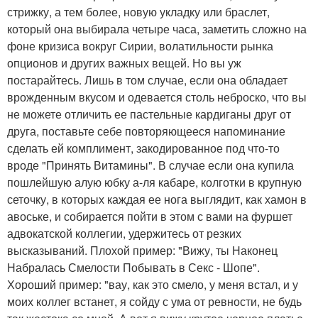
стрижку, а тем более, новую укладку или браслет,
который она выбирала четыре часа, заметить сложно на
фоне кризиса вокруг Сирии, волатильности рынка
опционов и других важных вещей. Но вы уж
постарайтесь. Лишь в том случае, если она обладает
врожденным вкусом и одевается столь неброско, что вы
не можете отличить ее пастельные кардиганы друг от
друга, поставьте себе повторяющееся напоминание
сделать ей комплимент, закодированное под что-то
вроде "Принять Витамины". В случае если она купила
пошлейшую алую юбку а-ля кабаре, колготки в крупную
сеточку, в которых каждая ее нога выглядит, как хамон в
авоське, и собирается пойти в этом с вами на фуршет
адвокатской коллегии, удержитесь от резких
высказываний. Плохой пример: "Вижу, ты Наконец
Набралась Смелости Побывать в Секс - Шопе".
Хороший пример: "вау, как это смело, у меня встал, и у
моих коллег встанет, я сойду с ума от ревности, не будь