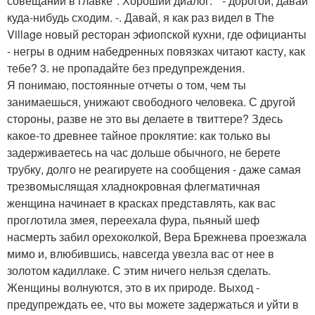
совещаний в главке". Хороший диалог: " - дорогой, давай
куда-нибудь сходим. -. Давай, я как раз видел в The
Village новый ресторан эфиопской кухни, где официанты
- негры в одним набедренных повязках читают касту, как
тебе? 3. не пропадайте без предупреждения.
Я понимаю, постоянные отчеты о том, чем ты
занимаешься, унижают свободного человека. С другой
стороны, разве не это вы делаете в твиттере? Здесь
какое-то древнее тайное проклятие: как только вы
задерживаетесь на час дольше обычного, не берете
трубку, долго не реагируете на сообщения - даже самая
трезвомыслящая хладнокровная флегматичная
женщина начинает в красках представлять, как вас
проглотила змея, переехала фура, пьяный шеф
насмерть забил орехоколкой, Вера Брежнева проезжала
мимо и, влюбившись, навсегда увезла вас от нее в
золотом кадиллаке. С этим ничего нельзя сделать.
Женщины волнуются, это в их природе. Выход -
предупреждать ее, что вы можете задержаться и уйти в