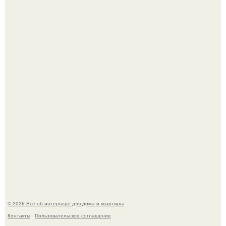
69-Летний житель Италии создал фальшивый античный
амфитеатр и долгое время успешно выдавал его за
настоящее историческое наследие.
Невеста без права выбора: как показ Samuel Cirnansck
2012 года превратил подиум в манифест против
принуждения.
© 2026 Всё об интерьере для дома и квартиры
Контакты
Пользовательское соглашение