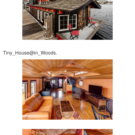
Tiny_House@in_Woods.