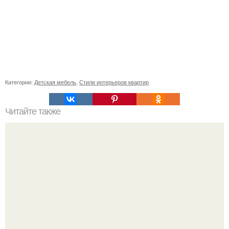
Категории:
Детская мебель
,
Стили интерьеров квартир
Читайте также
Значение картина с волками. В том случае, если вы
любите вышивать, то наверняка задумывались о том,