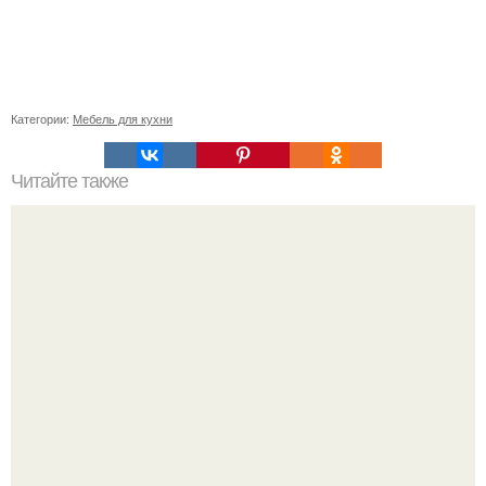
Категории:
Мебель для кухни
Читайте также
ГДЕ в Москве можно поесть вкусно и недорого. Где
поесть в Москве вкусно и недорого.