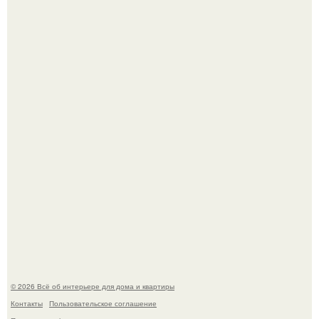
Литературная Москва. Дома - музеи писателей.
Это жилой комплекс в Париже, в пригороде нуази - ле -
гран.
© 2026 Всё об интерьере для дома и квартиры
Контакты
Пользовательское соглашение