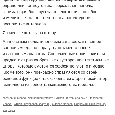
оправе или прямоугольная зеркальная панель,
занимающая большую часть плоскости, способны
изменить не только стиль, но и архитектурное
восприятие интерьера.
7. смените шторку на штору.
Аляповатым полиэтиленовым занавескам в вашей
ванной уже давно пора уступить место более
изысканным аналогам. Современные производители
предлагают разнообразные двусторонние текстильные
шторы, которые смотрятся эффектно, уютно и модно.
Кроме того, они прекрасно справляются со своей
основной функцией, так как одна из сторон такой шторы
выполнена из водоотталкивающего материала.
Категории:
Мебель для ванной комнаты
,
Дизайн интерьера дома
,
Недорогая
мебель
,
Стили интерьеров квартир
,
Дешевая мебель
,
Современный интерьер
квартиры