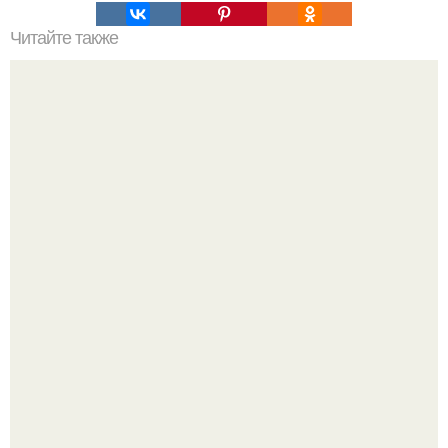
Читайте также
8 причин использовать стеклообои для отделки стен.
Среди сосен. Этот дом словно вырос среди деревьев, и
жизнь здесь течет в собственном ритме - спокойно, без