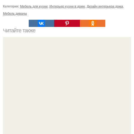
Категории:
Мебель для кухни
,
Интерьер кухни в доме
,
Дизайн интерьера дома
,
Мебель диваны
Читайте также
Национальная библиотека республики Татарстан (дом
ушковой).