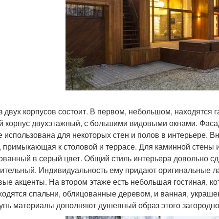
з двух корпусов состоит. В первом, небольшом, находятся 
й корпус двухэтажный, с большими видовыми окнами. Фаса
е использована для некоторых стен и полов в интерьере. Вн
, примыкающая к столовой и террасе. Для каминной стены и
ованный в серый цвет. Общий стиль интерьера довольно с
ительный. Индивидуальность ему придают оригинальные 
вые акценты. На втором этаже есть небольшая гостиная, ко
ходятся спальни, облицованные деревом, и ванная, украше
упь материалы дополняют душевный образ этого загородно