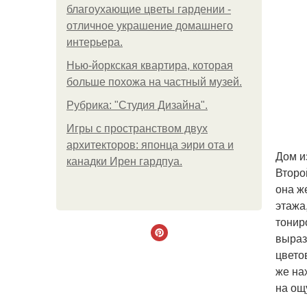
благоухающие цветы гардении -
отличное украшение домашнего
интерьера.
Нью-йоркская квартира, которая
больше похожа на частный музей.
Рубрика: "Студия Дизайна".
Игры с пространством двух
архитекторов: японца эири ота и
Дом и
канадки Ирен гардпуа.
Второ
она ж
этажа
тонир
выраз
цвето
же на
на ощ