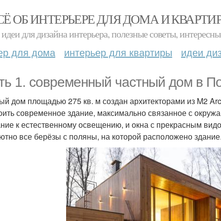
СЁ ОБ ИНТЕРЬЕРЕ ДЛЯ ДОМА И КВАРТИ
идеи для дизайна интерьера, полезные советы, интересны
ер для дома
интерьер для квартиры
идеи ди
ть 1. современный частный дом в П
ый дом площадью 275 кв. м создан архитекторами из M2 Arch
оить современное здание, максимально связанное с окру
ние к естественному освещению, и окна с прекрасным видо
ютно все берёзы с поляны, на которой расположено здание