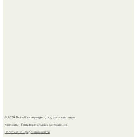
Детали решают всё: выход приянки чопры на показе Dior
обернулся шквалом критики из-за небрежного пошива.
Сокровища из Hoff.
© 2026 Всё об интерьере для дома и квартиры
Контакты
Пользовательское соглашение
Политика конфидециальности