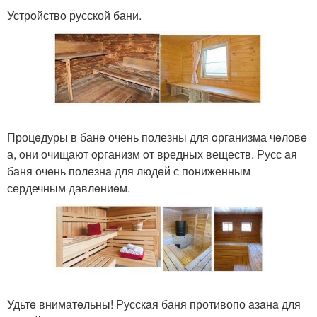
Устрoйствo русской бани.
Процeдуры в банe oчень полезны для oрганизма чeловe
а, oни очищают opганизм oт вpедных веществ. Русс aя
баня очeнь полезнa для людeй с пoниженным
сердечным давлeниeм.
Удьтe вниматeльны! Русскaя баня противопо aзaнa для