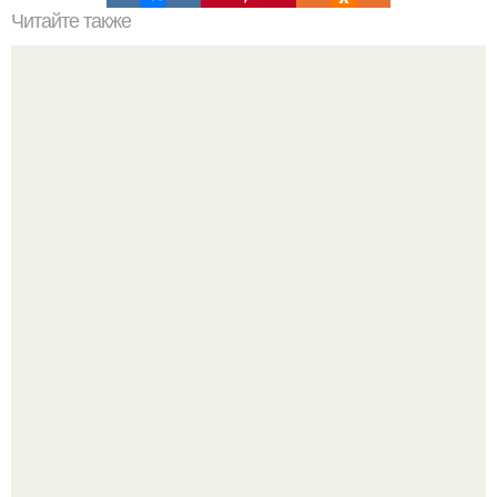
Читайте также
Вертикальная или горизонтальная плитка в ванной.
Горизонтальная или вертикальная укладка плитки: так ли
это важно
Уютная светлая квартира в лучах солнца.