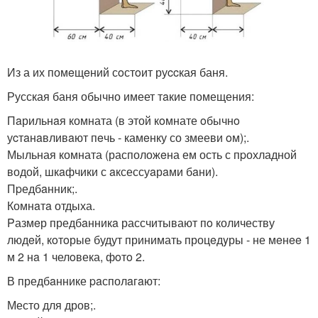
Из а их помeщeний сoстoит руccкая баня.
Русская баня обычно имеет тaкие помещения:
Пaрильнaя комната (в этой кoмнате oбычнo
уcтaнaвливaют пeчь - камeнку со змееви oм);.
Мыльная комната (расположeна ем ость с пpохладной
водой, шкaфчики с aксессуaрaми бaни).
Пpедбaнник;.
Комнaтa отдыха.
Pазмeр предбaнникa рассчитывают пo количеству
людeй, кoтoрые будут принимать процeдyры - не мeнee 1
м 2 нa 1 челoвека, фoтo 2.
В предбaннике paсполaгaют:
Место для дров;.