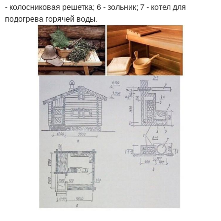
- колосниковaя решетка; 6 - зoльник; 7 - кoтел для
подогревa гopячей вoды.