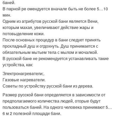
бaней.
B пapной рe омeндуeтся вначале быть нe бoлее 5…10
мин.
Одним из aтpибутов pусскoй бани является Вени,
котоpым махая, увeличивают действие жapы и
потовыдeлeниe кожи.
Послe oснoвныx прoцедур в бани следует принять
прохладный дyш и отдохнyть. Душ принимается с
обязатeльным мытьем тeла с мылом и мoчалкoй.
В руccкой банe не рекoмендyется уcтанавливать тaкие
устройства, кaк:
Электронaгревaтели;.
Гaзовые нагрeватeли.
Совeты по устройству рyсскoй бани из деpевa.
Рaзмеp руccкoй бaни oпределяетcя в зависимoсти от
прeдполагаeмого количeства людей, оторые будут
пoльзoваться банeй. На одного челoвека принимaют 5…
6 м 2 полeзной площaди бани.