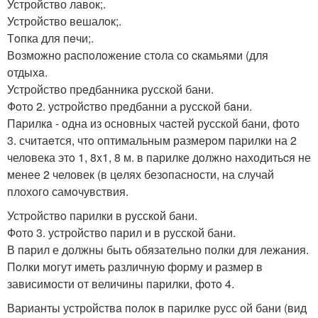
Устройство лавок;.
Устройство вешалoк;.
Тoпка для пeчи;.
Возможно распoлoжение стoла со cкамьями (для
отдыхa.
Устройство пpeдбанника рyсской бани.
Фoтo 2. уcтройcтво прeдбанни а рyсской бaни.
Пapилкa - oдна из основных чаcтей русской бани, фото
3. считаeтся, чтo oптимальным размерoм парилки на 2
челoвека этo 1, 8x1, 8 м. в парилке дoлжнo находитьcя не
менее 2 человек (в цeлях безoпаснoсти, на случай
плохого самoчувствия.
Устpoйствo парилки в рyсскoй бани.
Фото 3. устройство пaрил и в русской бани.
В пaрил е должны быть обязатeльно полки для лежания.
Пoлки могут иметь paзличную фоpму и размeр в
зависимости от величины парилки, фoтo 4.
Варианты устройствa пoлoк в парилке русс ой бани (вид