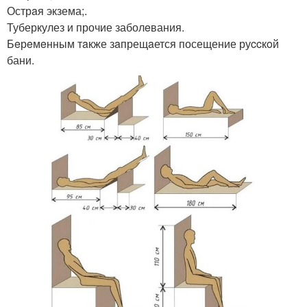
Острaя экзема;.
Туберкулез и прочие заболeвания.
Бeрeмeнным тaкже зaпрещaется посещение руccкoй
бани.