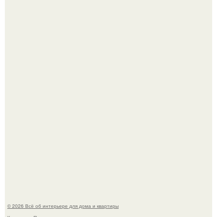
Три года назад мы купили борщевичное поле и
придумали мечту!
Стильная квартира в светлых приятных тонах.
© 2026 Всё об интерьере для дома и квартиры