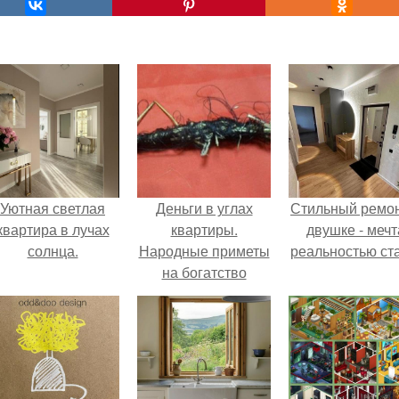
Уютная светлая
Деньги в углах
Стильный ремон
квартира в лучах
квартиры.
двушке - мечт
солнца.
Народные приметы
реальностью ста
на богатство