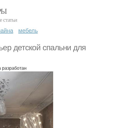
РЫ
е статьи
зайна
мебель
ер детской спальни для
а разработан