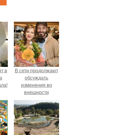
т в
В сети продолжают
а
обсуждать
ла!
изменения во
внешности
актрисы.