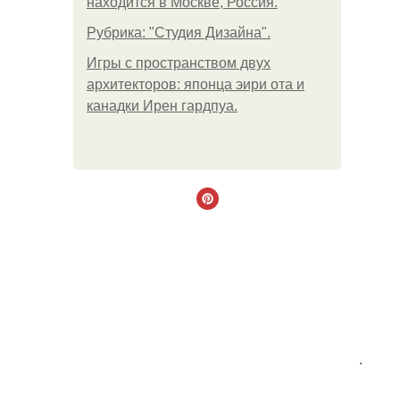
находится в Москве, Россия.
Рубрика: "Студия Дизайна".
Игры с пространством двух
архитекторов: японца эири ота и
канадки Ирен гардпуа.
.