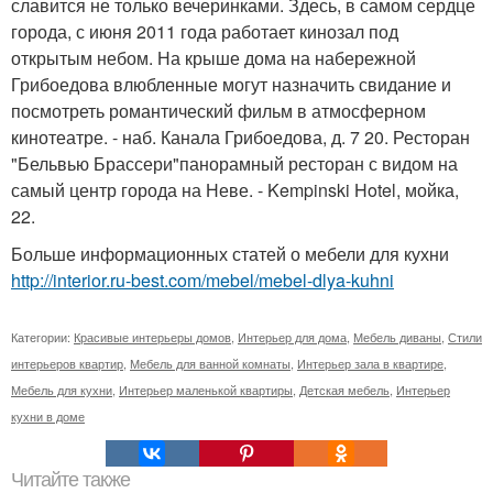
славится не только вечеринками. Здесь, в самом сердце
города, с июня 2011 года работает кинозал под
открытым небом. На крыше дома на набережной
Грибоедова влюбленные могут назначить свидание и
посмотреть романтический фильм в атмосферном
кинотеатре. - наб. Канала Грибоедова, д. 7 20. Ресторан
"Бельвью Брассери"панорамный ресторан с видом на
самый центр города на Неве. - Kempinski Hotel, мойка,
22.
Больше информационных статей о мебели для кухни
http://interior.ru-best.com/mebel/mebel-dlya-kuhni
Категории:
Красивые интерьеры домов
,
Интерьер для дома
,
Мебель диваны
,
Стили
интерьеров квартир
,
Мебель для ванной комнаты
,
Интерьер зала в квартире
,
Мебель для кухни
,
Интерьер маленькой квартиры
,
Детская мебель
,
Интерьер
кухни в доме
Читайте также