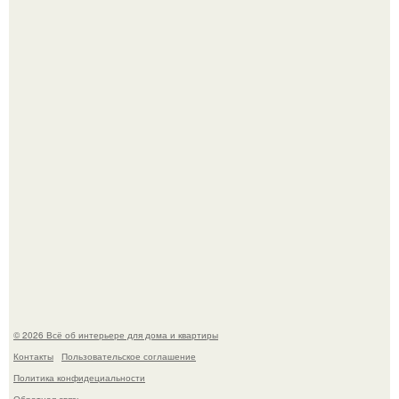
Литературная Москва. Дома - музеи писателей.
Это жилой комплекс в Париже, в пригороде нуази - ле -
гран.
© 2026 Всё об интерьере для дома и квартиры
Контакты
Пользовательское соглашение
Политика конфидециальности
Обратная связь