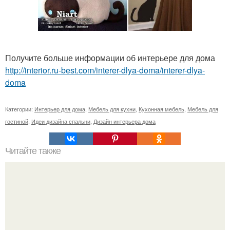
Получите больше информации об интерьере для дома
http://interior.ru-best.com/interer-dlya-doma/interer-dlya-
doma
Категории:
Интерьер для дома
,
Мебель для кухни
,
Кухонная мебель
,
Мебель для
гостиной
,
Идеи дизайна спальни
,
Дизайн интерьера дома
Читайте также