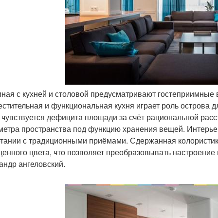
тиная с кухней и столовой предусматривают гостеприимные 
естительная и функциональная кухня играет роль острова д
е чувствуется дефицита площади за счёт рациональной рас
метра пространства под функцию хранения вещей. Интерье
етании с традиционными приёмами. Сдержанная колористи
енного цвета, что позволяет преобразовывать настроение
андр ангеловский.