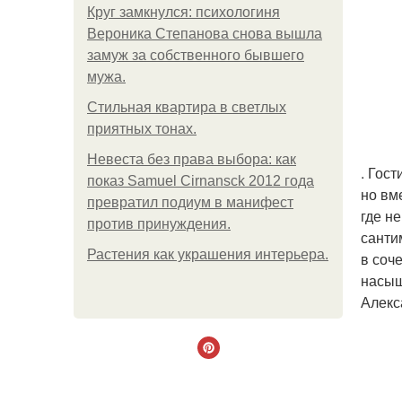
Круг замкнулся: психологиня
Вероника Степанова снова вышла
замуж за собственного бывшего
мужа.
Стильная квартира в светлых
приятных тонах.
Невеста без права выбора: как
. Гос
показ Samuel Cirnansck 2012 года
но вм
превратил подиум в манифест
где н
против принуждения.
санти
Растения как украшения интерьера.
в соч
насыщ
Алекс