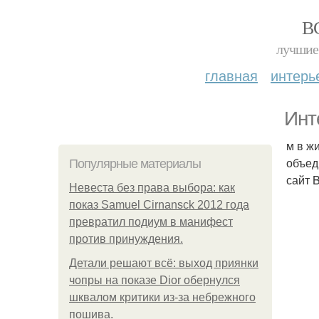
В
лучшие 
главная
интерь
Инт
м в ж
объед
Популярные материалы
сайт 
Невеста без права выбора: как
показ Samuel Cirnansck 2012 года
превратил подиум в манифест
против принуждения.
Детали решают всё: выход приянки
чопры на показе Dior обернулся
шквалом критики из-за небрежного
пошива.