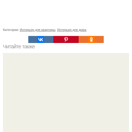
Категории:
Интерьер для квартиры
,
Интерьер для дома
Читайте также
Резьба по дереву в стиле барокко. Резьба по дереву:
стилистические направления и характерные узоры.