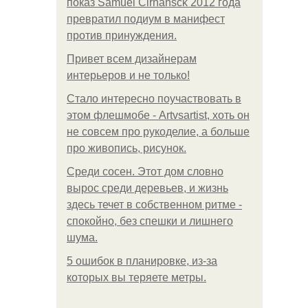
показ Samuel Cirnansck 2012 года
превратил подиум в манифест
против принуждения.
Привет всем дизайнерам
интерьеров и не только!
Стало интересно поучаствовать в
этом флешмобе - Artvsartist, хоть он
не совсем про рукоделие, а больше
про живопись, рисунок.
Среди сосен. Этот дом словно
вырос среди деревьев, и жизнь
здесь течет в собственном ритме -
спокойно, без спешки и лишнего
шума.
5 ошибок в планировке, из-за
которых вы теряете метры.