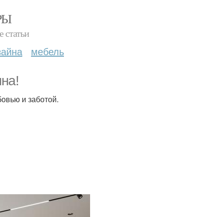
РЫ
е статьи
зайна
мебель
на!
бовью и заботой.