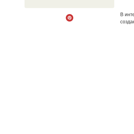
В инт
созда