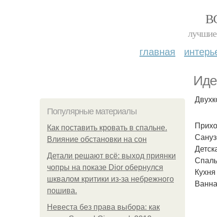
В
лучшие 
главная
интерь
Иде
Двухк
Популярные материалы
Прихож
Как поставить кровать в спальне.
Санузе
Влияние обстановки на сон
Детска
Детали решают всё: выход приянки
Спальн
чопры на показе Dior обернулся
Кухня 
шквалом критики из-за небрежного
Ванная
пошива.
Невеста без права выбора: как