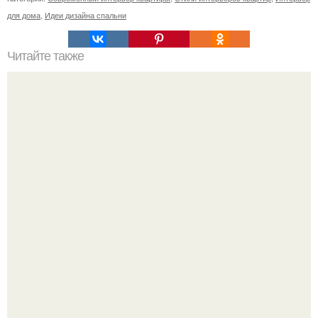
для дома
,
Идеи дизайна спальни
Читайте также
Что нужно сделать въезжая в новую квартиру. Приметы
и ритуалы при новоселье