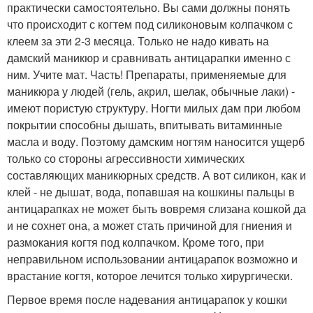
практически самостоятельно. Вы сами должны понять
что происходит с когтем под силиконовым колпачком с
клеем за эти 2-3 месяца. Только не надо кивать на
дамский маникюр и сравнивать антицарапки именно с
ним. Учите мат. Часть! Препараты, применяемые для
маникюра у людей (гель, акрил, шелак, обычные лаки) -
имеют пористую структуру. Ногти милых дам при любом
покрытии способны дышать, впитывать витаминные
масла и воду. Поэтому дамским ногтям наносится ущерб
только со стороны агрессивности химических
составляющих маникюрных средств. А вот силикон, как и
клей - не дышат, вода, попавшая на кошкины пальцы в
антицарапках не может быть вовремя слизана кошкой да
и не сохнет она, а может стать причиной для гниения и
размокания когтя под колпачком. Кроме того, при
неправильном использовании антицарапок возможно и
врастание когтя, которое лечится только хирургически.
Первое время после надевания антицарапок у кошки