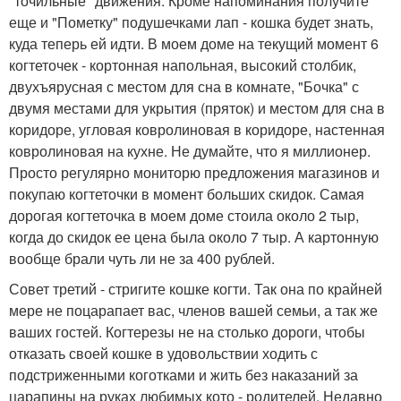
"точильные" движения. Кроме напоминания получите
еще и "Пометку" подушечками лап - кошка будет знать,
куда теперь ей идти. В моем доме на текущий момент 6
когтеточек - кортонная напольная, высокий столбик,
двухъярусная с местом для сна в комнате, "Бочка" с
двумя местами для укрытия (пряток) и местом для сна в
коридоре, угловая ковролиновая в коридоре, настенная
ковролиновая на кухне. Не думайте, что я миллионер.
Просто регулярно мониторю предложения магазинов и
покупаю когтеточки в момент больших скидок. Самая
дорогая когтеточка в моем доме стоила около 2 тыр,
когда до скидок ее цена была около 7 тыр. А картонную
вообще брали чуть ли не за 400 рублей.
Совет третий - стригите кошке когти. Так она по крайней
мере не поцарапает вас, членов вашей семьи, а так же
ваших гостей. Когтерезы не на столько дороги, чтобы
отказать своей кошке в удовольствии ходить с
подстриженными коготками и жить без наказаний за
царапины на руках любимых кото - родителей. Недавно