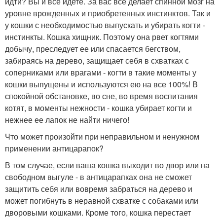
идти? Вы и всё идете. За вас всё делает спинной мозг на
уровне врожденных и приобретенных инстинктов. Так и
у кошки с необходимостью выпускать и убирать когти -
инстинкты. Кошка хищник. Поэтому она рвет когтями
добычу, преследует ее или спасается бегством,
забираясь на дерево, защищает себя в схватках с
соперниками или врагами - когти в такие моменты у
кошки выпущены и используются ею на все 100%! В
спокойной обстановке, во сне, во время воспитания
котят, в моменты нежности - кошка убирает когти и
нежнее ее лапок не найти ничего!
Что может произойти при неправильном и ненужном
применении антицарапок?
В том случае, если ваша кошка выходит во двор или на
свободном выгуле - в антицарапках она не сможет
защитить себя или вовремя забраться на дерево и
может погибнуть в неравной схватке с собаками или
дворовыми кошками. Кроме того, кошка перестает