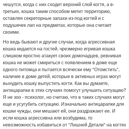
чешутся, когда с них сходит верхний слой когтя, а в-
третьих, кошка таким способом метит территорию,
оставляя секреторные запахи из-под когтей и с
подушечек лап на предметах, которые она считает
своими.
Но ведь бывают и другие случаи, когда агрессивная
кошка кидается на гостей, чрезмерно игривая кошка
слишком яростно атакует своих домочадцев, ревнивая
кошка не может смириться с появлением в доме еще
одного питомца и пытается всячески ему "Отомстить",
наличие в доме детей, которые в активных играх могут
вынудить кошку выпустить когти. Как вы думаете,
антицарапки в этих случаях помогут улучшить ситуацию?
Я не зоо - психолог, но считаю, что в таких случаях могут
еще и усугубить ситуацию. Изначально антицарапки для
кошки чужды, они мешают ей, они раздражают ее. И
если кошка агрессивна или возбудима, то
невозможность избавиться от "Лишней Детали" на когтях