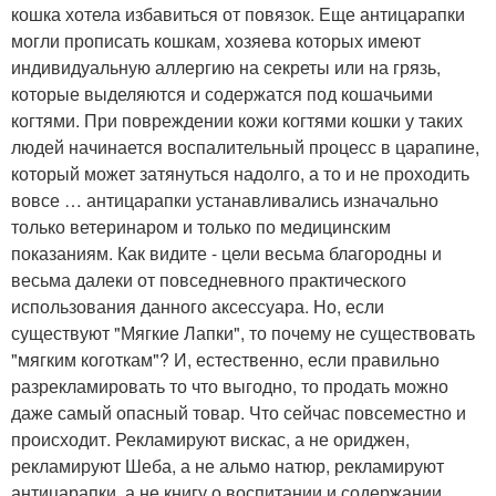
кошка хотела избавиться от повязок. Еще антицарапки
могли прописать кошкам, хозяева которых имеют
индивидуальную аллергию на секреты или на грязь,
которые выделяются и содержатся под кошачьими
когтями. При повреждении кожи когтями кошки у таких
людей начинается воспалительный процесс в царапине,
который может затянуться надолго, а то и не проходить
вовсе … антицарапки устанавливались изначально
только ветеринаром и только по медицинским
показаниям. Как видите - цели весьма благородны и
весьма далеки от повседневного практического
использования данного аксессуара. Но, если
существуют "Мягкие Лапки", то почему не существовать
"мягким коготкам"? И, естественно, если правильно
разрекламировать то что выгодно, то продать можно
даже самый опасный товар. Что сейчас повсеместно и
происходит. Рекламируют вискас, а не ориджен,
рекламируют Шеба, а не альмо натюр, рекламируют
антицарапки, а не книгу о воспитании и содержании