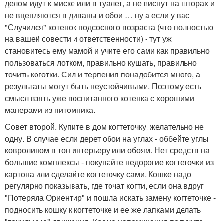
делом идут к миске или в туалет, а не виснут на шторах и
не вцепляются в диваны и обои … ну а если у вас
"Случился" котенок подсосного возраста (что полностью
на вашей совести и ответственности) - тут уж
становитесь ему мамой и учите его сами как правильно
пользоваться лотком, правильно кушать, правильно
точить коготки. Сил и терпения понадобится много, а
результаты могут быть неустойчивыми. Поэтому есть
смысл взять уже воспитанного котенка с хорошими
манерами из питомника.
Совет второй. Купите в дом когтеточку, желательно не
одну. В случае если дерет обои на углах - оббейте углы
ковролином в тон интерьеру или обоям. Нет средств на
большие комплексы - покупайте недорогие когтеточки из
картона или сделайте когтеточку сами. Кошке надо
регулярно показывать, где точат когти, если она вдруг
"Потеряла Ориентир" и пошла искать замену когтеточке -
подносить кошку к когтеточке и ее же лапками делать