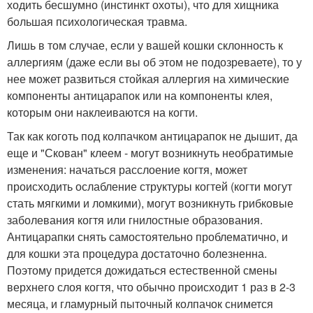
ходить бесшумно (инстинкт охоты), что для хищника
большая психологическая травма.
Лишь в том случае, если у вашей кошки склонность к
аллергиям (даже если вы об этом не подозреваете), то у
нее может развиться стойкая аллергия на химические
компоненты антицарапок или на компоненты клея,
которым они наклеиваются на когти.
Так как коготь под колпачком антицарапок не дышит, да
еще и "Скован" клеем - могут возникнуть необратимые
изменения: начаться расслоение когтя, может
происходить ослабление структуры когтей (когти могут
стать мягкими и ломкими), могут возникнуть грибковые
заболевания когтя или гнилостные образования.
Антицарапки снять самостоятельно проблематично, и
для кошки эта процедура достаточно болезненна.
Поэтому придется дожидаться естественной смены
верхнего слоя когтя, что обычно происходит 1 раз в 2-3
месяца, и гламурный пыточный колпачок снимется