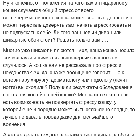
Ну и конечно, от появления на коготках антицарапок у
кошки случается общий стресс от всего
вышеперечисленного, кошка может впасть в депрессию,
может перестать доверять вам, начать агрессировать и
не подпускать к себе. Ли того ваш новый диван или
шикарные обои стоит? Решать только вам ….
Многие уже шикают и плюются - мол, наша кошка носила
эти колпачки и ничего из вышеперечисленного не
случилось. А кошка вам не рассказала про стресс и
неудобства? Ах, да, она же вообще не говорит … а к
ветеринару хирургу, дерматологу или подологу (лечит
ногти) вы сходили? Получили результаты обследования
состояния когтей вашей кошки? Мне кажется, что если
есть возможность не подвергать стрессу кошку, у
которой еще и породно может быть ослаблено сердце, то
лучше не давать повода даже для мельчайшего
волнения.
А что же делать тем, кто все-таки хочет и диван, и обои, и