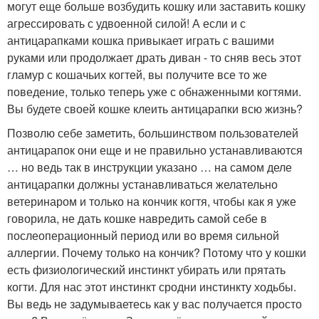
могут еще больше возбудить кошку или заставить кошку
агрессировать с удвоенной силой! А если и с
антицарапками кошка привыкает играть с вашими
руками или продолжает драть диван - то сняв весь этот
гламур с кошачьих когтей, вы получите все то же
поведение, только теперь уже с обнаженными когтями.
Вы будете своей кошке клеить антицарапки всю жизнь?
Позволю себе заметить, большинством пользователей
антицарапок они еще и не правильно устанавливаются
… но ведь так в инструкции указано … на самом деле
антицарапки должны устанавливаться желательно
ветеринаром и только на кончик когтя, чтобы как я уже
говорила, не дать кошке навредить самой себе в
послеоперационный период или во время сильной
аллергии. Почему только на кончик? Потому что у кошки
есть физиологический инстинкт убирать или прятать
когти. Для нас этот инстинкт сродни инстинкту ходьбы.
Вы ведь не задумываетесь как у вас получается просто