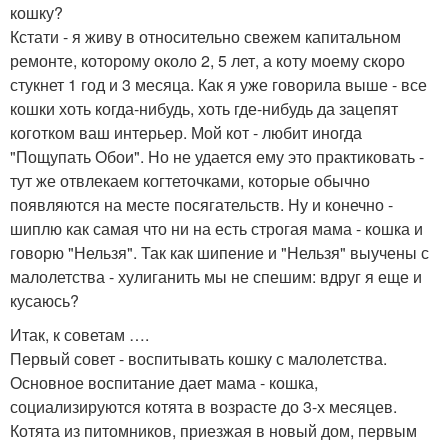
кошку?
Кстати - я живу в относительно свежем капитальном
ремонте, которому около 2, 5 лет, а коту моему скоро
стукнет 1 год и 3 месяца. Как я уже говорила выше - все
кошки хоть когда-нибудь, хоть где-нибудь да зацепят
коготком ваш интерьер. Мой кот - любит иногда
"Пощупать Обои". Но не удается ему это практиковать -
тут же отвлекаем когтеточками, которые обычно
появляются на месте посягательств. Ну и конечно -
шиплю как самая что ни на есть строгая мама - кошка и
говорю "Нельзя". Так как шипение и "Нельзя" выучены с
малолетства - хулиганить мы не спешим: вдруг я еще и
кусаюсь?
Итак, к советам ….
Первый совет - воспитывать кошку с малолетства.
Основное воспитание дает мама - кошка,
социализируются котята в возрасте до 3-х месяцев.
Котята из питомников, приезжая в новый дом, первым