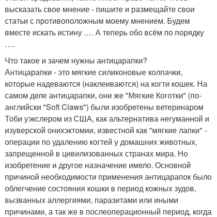
высказать свое мнение - пишите и размещайте свои
статьи с противоположным моему мнением. Будем
вместе искать истину …. А теперь обо всём по порядку
….
Что такое и зачем нужны антицарапки?
Антицарапки - это мягкие силиконовые колпачки,
которые надеваются (наклеиваются) на когти кошек. На
самом деле антицарапки, они же "Мягкие Коготки" (по-
английски "Soft Claws") были изобретены ветеринаром
Тоби уэкслером из США, как альтернатива негуманной и
изуверской онихэктомии, известной как "мягкие лапки" -
операции по удалению когтей у домашних животных,
запрещенной в цивилизованных странах мира. Но
изобретение и другое назначение имело. Основной
причиной необходимости применения антицарапок было
облегчение состояния кошки в период кожных зудов,
вызванных аллергиями, паразитами или иными
причинами, а так же в послеоперационный период, когда