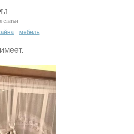
РЫ
е статьи
зайна
мебель
имeeт.