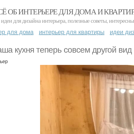
СЁ ОБ ИНТЕРЬЕРЕ ДЛЯ ДОМА И КВАРТИ
идеи для дизайна интерьера, полезные советы, интересны
ер для дома
интерьер для квартиры
идеи ди
ашa кухня тeпeрь coвceм дрyгой вид 
ьер