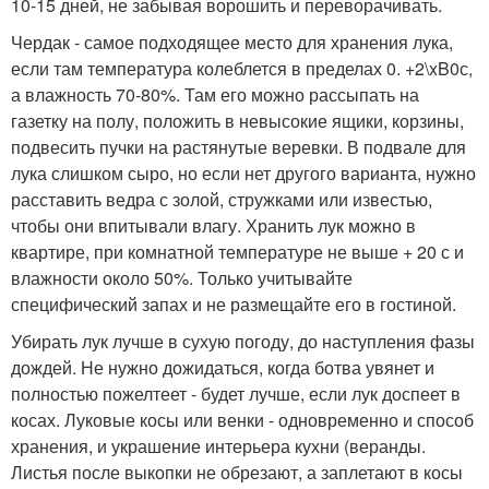
10-15 дней, не забывая ворошить и переворачивать.
Чердак - самое подходящее место для хранения лука,
если там температура колеблется в пределах 0. +2\xB0с,
а влажность 70-80%. Там его можно рассыпать на
газетку на полу, положить в невысокие ящики, корзины,
подвесить пучки на растянутые веревки. В подвале для
лука слишком сыро, но если нет другого варианта, нужно
расставить ведра с золой, стружками или известью,
чтобы они впитывали влагу. Хранить лук можно в
квартире, при комнатной температуре не выше + 20 с и
влажности около 50%. Только учитывайте
специфический запах и не размещайте его в гостиной.
Убирать лук лучше в сухую погоду, до наступления фазы
дождей. Не нужно дожидаться, когда ботва увянет и
полностью пожелтеет - будет лучше, если лук доспеет в
косах. Луковые косы или венки - одновременно и способ
хранения, и украшение интерьера кухни (веранды.
Листья после выкопки не обрезают, а заплетают в косы