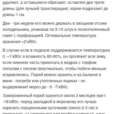
удаляют, а оставшиеся обрезают, оставляя две трети
длины (для лучшей транспирации), корни подрезают до
длины 1 см.
Две - три недели его можно держать в овощном отсеке
холодильника, упаковав по 5-10 штук в полиэтиленовый
пакет с перфорацией. Оптимальная температура
хранения +2\xB0с.
В случае если в подвале поддерживается температуреа
0. +1\xB0с и влажность 80-90%, он пролежит всю зиму,
если нижнюю часть прикопать в ведрах с торфом
пополам с песком (вертикально, чтобы побеги меньше
искривлялись. Порей можно хранить и на балконе в
мини - погребе или утепленных ящиках - он
выдерживает мороз до - 5. -7\xB0с.
Замороженный порей хранится около 3 месяцев при t
-18\xB0с. перед закладкой в морозилку его лучше
нарезать порционными кусочками (около 2-3 см) и
припустить на сковородке или пробланшировать одну -