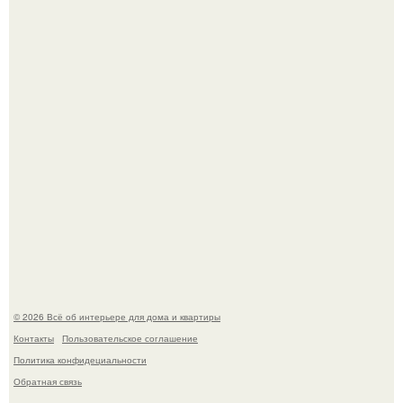
Стильная квартира в светлых приятных тонах.
Преображение в ванной на ул. генерала Григорова, д.
36!
© 2026 Всё об интерьере для дома и квартиры
Контакты
Пользовательское соглашение
Политика конфидециальности
Обратная связь