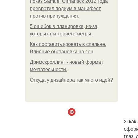
показ Samuel Cirnansck 2012 года
превратил подиум в манифест
против принуждения.
5 ошибок в планировке, из-за
которых вы теряете метры.
Как поставить кровать в спальне.
Влияние обстановки на сон
Дримскроллинг - новый формат
мечтательности.
Откуда у дизайнера так много идей?
2. ка
оформ
глаз,