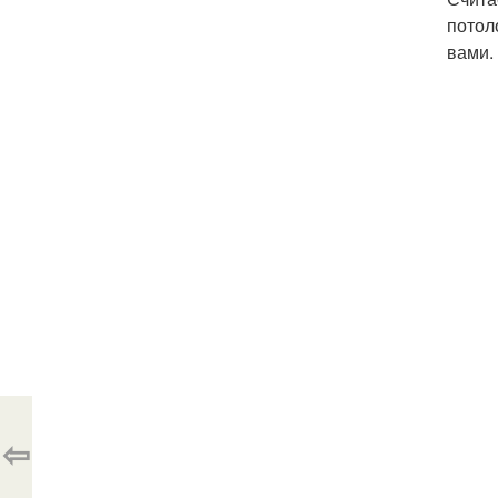
потол
вами.
⇦