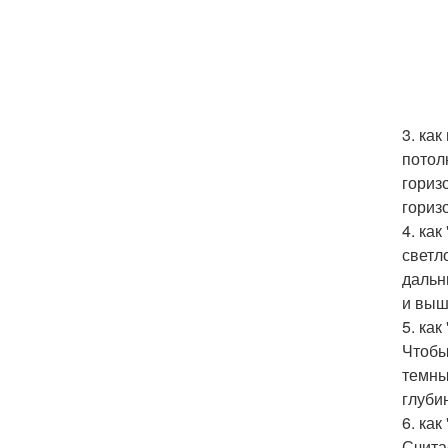
3. ка
потол
гориз
гориз
4. ка
светл
дальн
и выш
5. ка
Чтобы
темны
глуби
6. ка
Счита