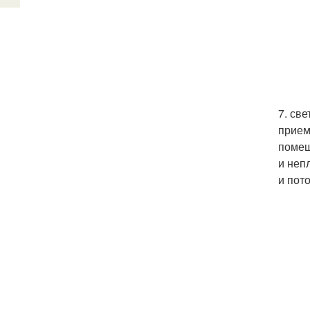
7. све
прием
помещ
и неп
и пот