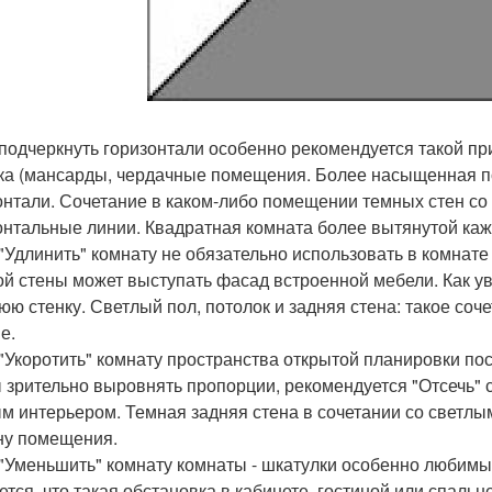
к подчеркнуть горизонтали особенно рекомендуется такой п
ка (мансарды, чердачные помещения. Более насыщенная по
онтали. Сочетание в каком-либо помещении темных стен со
онтальные линии. Квадратная комната более вытянутой каж
к "Удлинить" комнату не обязательно использовать в комнат
ой стены может выступать фасад встроенной мебели. Как ув
юю стенку. Светлый пол, потолок и задняя стена: такое со
е.
к "Укоротить" комнату пространства открытой планировки по
 зрительно выровнять пропорции, рекомендуется "Отсечь" 
м интерьером. Темная задняя стена в сочетании со светл
ну помещения.
к "Уменьшить" комнату комнаты - шкатулки особенно любим
ется, что такая обстановка в кабинете, гостиной или спал