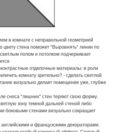
рием в комнате с неправильной геометрией
 цвету стена поможет "Выровнять" линии по
 светлым полом и потолком подчеркивает
ется.
е контрастные отделочные материалы: в роли
еличить комнату зрительно? - сделать светлой
четание визуально делает помещение уже, глубже
сле сноса "лишних" стен теряют свою форму.
светлую зону темной дальней стеной либо
ыми боковыми стенами визуально сокращает
ы английскими и французскими декораторами.
ьне создает особый камерный эффект. Светлый