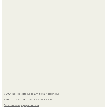
Три года назад мы купили борщевичное поле и
придумали мечту!
Стильная квартира в светлых приятных тонах.
© 2026 Всё об интерьере для дома и квартиры
Контакты
Пользовательское соглашение
Политика конфидециальности