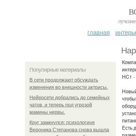
В
лучшие 
главная
интерь
Hap
Компа
интер
Популярные материалы
HC1 -
В сети продолжают обсуждать
изменения во внешности актрисы.
Новый
Нейросети добрались до семейных
чтобы
чатов, и теперь под угрозой
обору
мамины нервы.
устан
питан
Круг замкнулся: психологиня
Есть 
Вероника Степанова снова вышла
разме