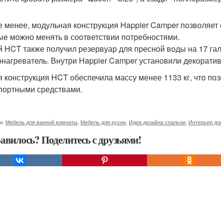
е менее, модульная конструкция Happier Camper позволяет
ые можно менять в соответствии потребностями.
 HCT также получил резервуар для пресной воды на 17 га
онагреватель. Внутри Happier Camper установили декоратив
я конструкция HCT обеспечила массу менее 1133 кг, что по
портными средствами.
и:
Мебель для ванной комнаты
,
Мебель для кухни
,
Идеи дизайна спальни
,
Интерьер до
авилось? Поделитесь с друзьями!