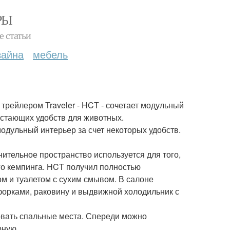
РЫ
е статьи
зайна
мебель
рейлером Traveler - HCT - сочетает модульный
стающих удобств для животных.
одульный интерьер за счет некоторых удобств.
ительное пространство используется для того,
о кемпинга. HCT получил полностью
м и туалетом с сухим смывом. В салоне
форками, раковину и выдвижной холодильник с
овать спальные места. Спереди можно
рную.