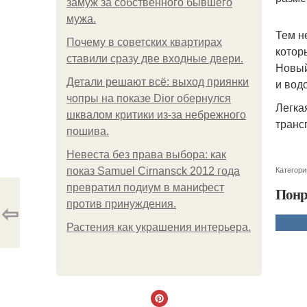
замуж за собственного бывшего
мужа.
Тем н
Почему в советских квартирах
котор
ставили сразу две входные двери.
Новый
Детали решают всё: выход приянки
и вод
чопры на показе Dior обернулся
Легка
шквалом критики из-за небрежного
транс
пошива.
Невеста без права выбора: как
Категори
показ Samuel Cirnansck 2012 года
превратил подиум в манифест
Понр
⇦
против принуждения.
Растения как украшения интерьера.