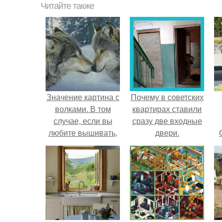
Читайте также
Значение картина с
Почему в советских
волками. В том
квартирах ставили
случае, если вы
сразу две входные
любите вышивать,
двери.
то наверняка
задумывались о
том, что означает та
или иная вышитая
вами картина.