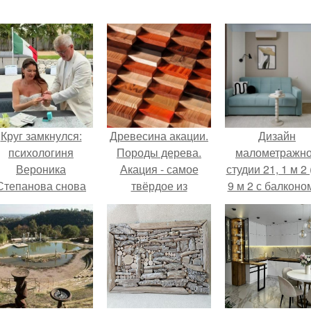
Круг замкнулся:
Древесина акации.
Дизайн
психологиня
Породы дерева.
малометражн
Вероника
Акация - самое
студии 21, 1 м 2 
Степанова снова
твёрдое из
9 м 2 с балконом
вышла замуж за
деревьев, растущих
Краснодаре.
собственного
в России.
бывшего мужа.