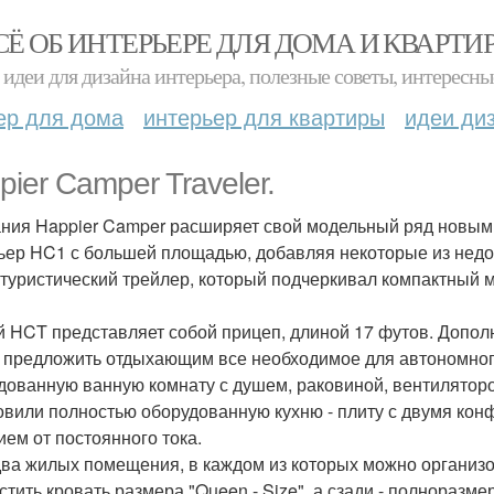
СЁ ОБ ИНТЕРЬЕРЕ ДЛЯ ДОМА И КВАРТИ
идеи для дизайна интерьера, полезные советы, интересны
ер для дома
интерьер для квартиры
идеи ди
pier Camper Traveler.
ния Happier Camper расширяет свой модельный ряд новым т
ьер HC1 с большей площадью, добавляя некоторые из недо
 туристический трейлер, который подчеркивал компактный м
 HCT представляет собой прицеп, длиной 17 футов. Дополн
 предложить отдыхающим все необходимое для автономног
дованную ванную комнату с душем, раковиной, вентиляторо
овили полностью оборудованную кухню - плиту с двумя кон
ием от постоянного тока.
два жилых помещения, в каждом из которых можно организ
стить кровать размера "Queen - Size", а сзади - полноразме