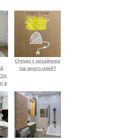
Откуда у дизайнера
ой
так много идей?
(24,
) в