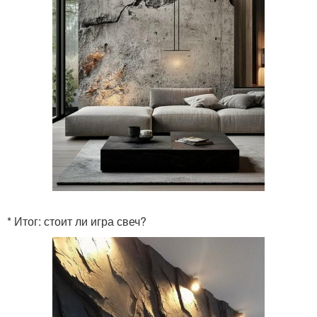
* Итог: стоит ли игра свеч?