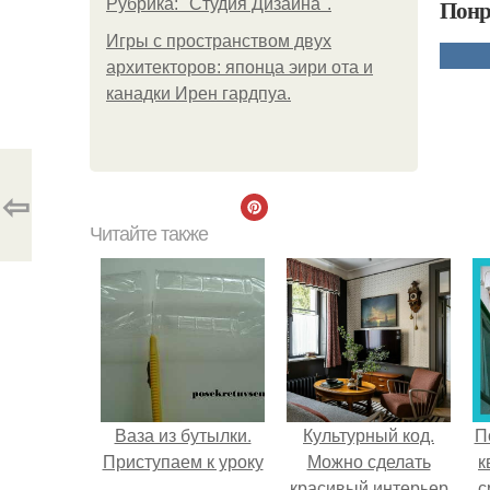
Понр
Рубрика: "Студия Дизайна".
Игры с пространством двух
архитекторов: японца эири ота и
канадки Ирен гардпуа.
⇦
Читайте также
Ваза из бутылки.
Культурный код.
П
Приступаем к уроку
Можно сделать
к
красивый интерьер
с