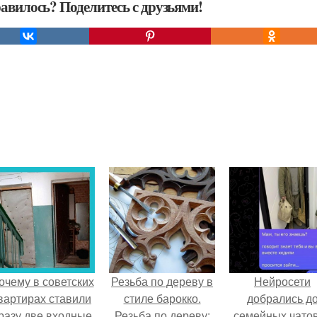
авилось? Поделитесь с друзьями!
очему в советских
Резьба по дереву в
Нейросети
вартирах ставили
стиле барокко.
добрались д
разу две входные
Резьба по дереву:
семейных чатов