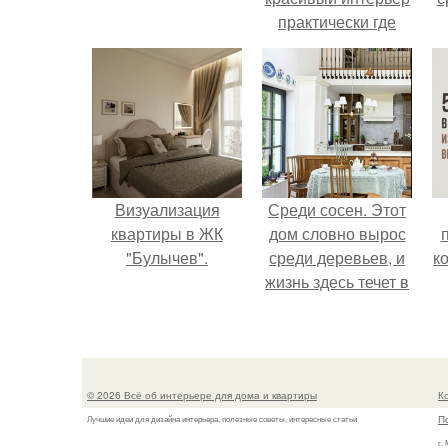
практически где
угодно.
Визуализация
Среди сосен. Этот
квартиры в ЖК
дом словно вырос
"Булычев".
среди деревьев, и
к
жизнь здесь течет в
собственном ритме
- спокойно, без
спешки и лишнего
шума.
© 2026 Всё об интерьере для дома и квартиры
К
П
Лучшие идеи для дизайна интерьера, полезные советы, интересные статьи
г.