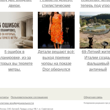
двери.
стилистические
теперь под угро
направления и
мамины нерв
характерные узоры.
5 ошибок в
Детали решают всё:
69-Летний жит
планировке, из-за
выход приянки
Италии созда
оторых вы теряете
чопры на показе
фальшивый
метры.
Dior обернулся
античный
шквалом критики
амфитеатр и
из-за небрежного
долгое врем
пошива.
успешно выда
его за настоящ
онтакты
Пользовательское соглашение
Обратная связь
историческо
олитика конфидециальности
Копирование разрешено при у
наследие.
 Москва, САО, Беговой, Правды улица 15Б 1, м. Савёловская