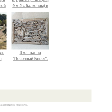
зой
9 м 2 с балконом) в
ы.
Краснодаре.
ель
Эко - панно
л
"Песочный Берег":
я
вал
ее
е
казании обратной гиперссылки.