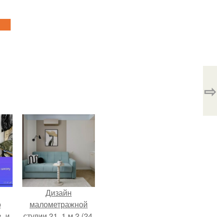
⇨
Дизайн
о
малометражной
, и
студии 21, 1 м 2 (24,