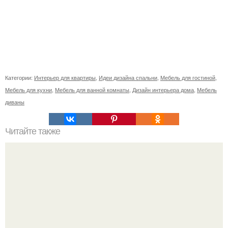
Категории:
Интерьер для квартиры
,
Идеи дизайна спальни
,
Мебель для гостиной
,
Мебель для кухни
,
Мебель для ванной комнаты
,
Дизайн интерьера дома
,
Мебель
диваны
Читайте также
Лофт в южном Тироле.