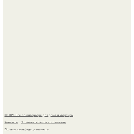
Детали решают всё: выход приянки чопры на показе Dior
обернулся шквалом критики из-за небрежного пошива.
Сокровища из Hoff.
© 2026 Всё об интерьере для дома и квартиры
Контакты
Пользовательское соглашение
Политика конфидециальности