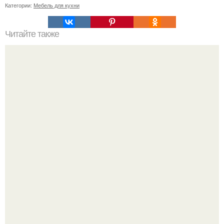
Категории:
Мебель для кухни
Читайте также
Как правильно обрезать герань, чтобы она пышно цвела.
Уютная светлая квартира в лучах солнца.