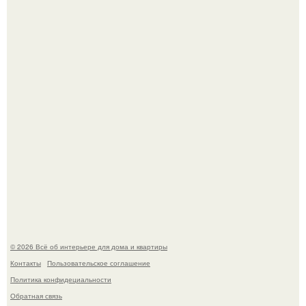
Невеста без права выбора: как показ Samuel Cirnansck
2012 года превратил подиум в манифест против
принуждения.
Эко - панно "Песочный Берег":
© 2026 Всё об интерьере для дома и квартиры
Контакты
Пользовательское соглашение
Политика конфидециальности
Обратная связь