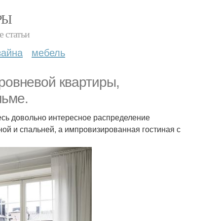
РЫ
е статьи
зайна
мебель
ровневой квартиры,
льме.
десь довольно интересное распределение
ной и спальней, а импровизированная гостиная с