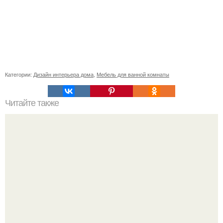
Категории:
Дизайн интерьера дома
,
Мебель для ванной комнаты
Читайте также
С наступление холодов хочется сделать интерьер
теплее не только в визуальном плане.