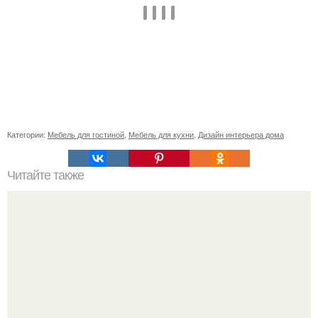
Категории:
Мебель для гостиной
,
Мебель для кухни
,
Дизайн интерьера дома
Читайте также
Советские мебельные стенки названия. Вещи века: