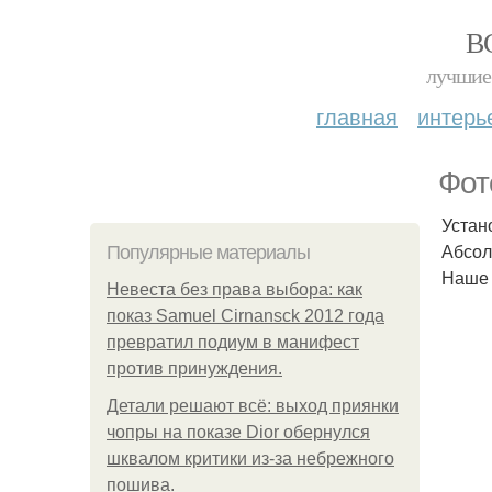
В
лучшие 
главная
интерь
Фот
Устан
Абсол
Популярные материалы
Наше 
Невеста без права выбора: как
показ Samuel Cirnansck 2012 года
превратил подиум в манифест
против принуждения.
Детали решают всё: выход приянки
чопры на показе Dior обернулся
шквалом критики из-за небрежного
пошива.