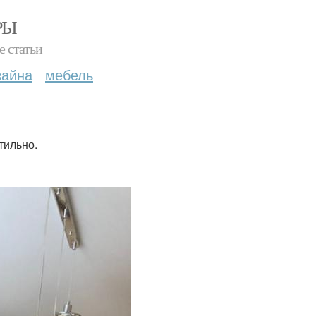
РЫ
е статьи
зайна
мебель
тильно.