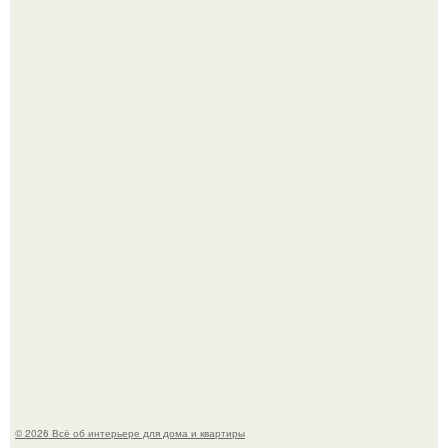
Невеста без права выбора: как показ Samuel Cirnansck
2012 года превратил подиум в манифест против
принуждения.
Эко - панно "Песочный Берег":
© 2026 Всё об интерьере для дома и квартиры