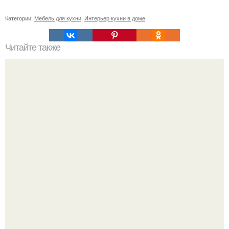
Категории:
Мебель для кухни
,
Интерьер кухни в доме
Читайте также
Плитка для печки в доме. Плитка для печи и камина -
какую выбрать и какой лучше обложить печь в доме.