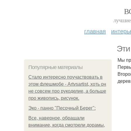
В
лучшие 
главная
интерь
Эти
Мы пр
Первы
Популярные материалы
Второ
Стало интересно поучаствовать в
дерев
этом флешмобе - Artvsartist, хоть он
не совсем про рукоделие, а больше
про живопись, рисунок.
Эко - панно "Песочный Берег":
Все, наверное, обращали
внимание, когда смотрели дорамы,