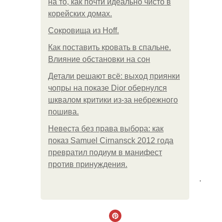
на то, как почти идеально чисто в
корейских домах.
Сокровища из Hoff.
Как поставить кровать в спальне.
Влияние обстановки на сон
Детали решают всё: выход приянки
чопры на показе Dior обернулся
шквалом критики из-за небрежного
пошива.
Невеста без права выбора: как
показ Samuel Cirnansck 2012 года
превратил подиум в манифест
против принуждения.
.