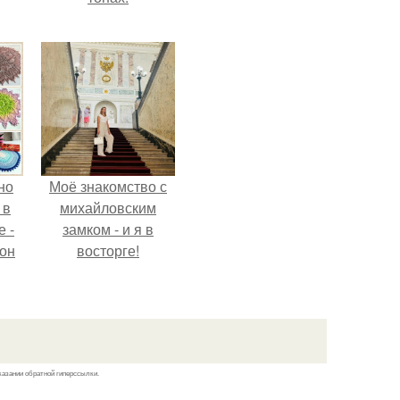
но
Моё знакомство с
 в
михайловским
 -
замком - и я в
 он
восторге!
о
ок.
казании обратной гиперссылки.