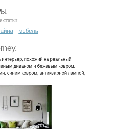
РЫ
е статьи
зайна
мебель
rney.
 интерьер, похожий на реальный.
еленым диваном и бежевым ковром.
ми, синим ковром, антикварной лампой,