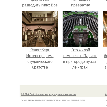
разводить гипс: Все
превратил
о приготовлении
солнечные ожоги в
п
идеального
арт - объект.
в
раствора
Кёнигсберг.
Это жилой
Интерьер дома
комплекс в Париже,
б
студенческого
в пригороде нуази -
братства
ле - гран.
з
"Германия".
© 2026 Всё об интерьере для дома и квартиры
К
П
Лучшие идеи для дизайна интерьера, полезные советы, интересные статьи
г.