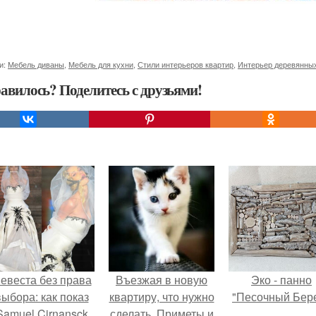
и:
Мебель диваны
,
Мебель для кухни
,
Стили интерьеров квартир
,
Интерьер деревянны
авилось? Поделитесь с друзьями!
евеста без права
Въезжая в новую
Эко - панно
выбора: как показ
квартиру, что нужно
"Песочный Бере
Samuel Cirnansck
сделать. Приметы и