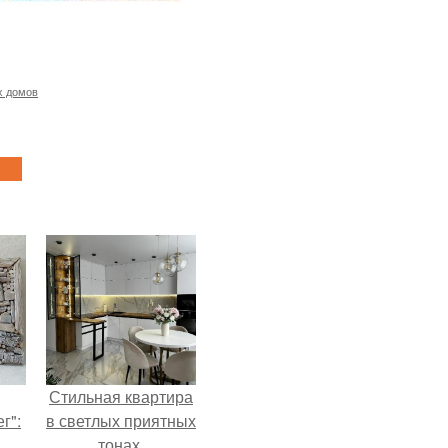
х домов
Стильная квартира
г":
в светлых приятных
тонах.