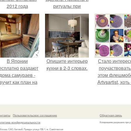
2012 года
ритуалы при
ревратил подиум
новоселье
 манифест против
принуждения.
В Японии
Опишите интерьер
Стало интерес
есплатно раздают
кухни в 2-3 словах.
поучаствовать
дома самураев -
этом флешмобе
вучит как план на
Artvsartist, хоть
новую жизнь.
не совсем пр
рукоделие, а
больше про
живопись, рисун
онтакты
Пользовательское соглашение
Обратная связь
олитика конфидециальности
Копирование разрешено при у
 Москва, САО, Беговой, Правды улица 15Б 1, м. Савёловская