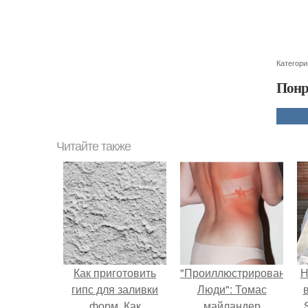
Категори
Понр
Читайте также
Как приготовить
"Проиллюстрированные
Н
гипс для заливки
Люди": Томас
форм. Как
майландер