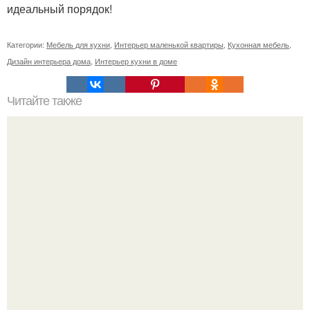
идеальный порядок!
Категории:
Мебель для кухни
,
Интерьер маленькой квартиры
,
Кухонная мебель
,
Дизайн интерьера дома
,
Интерьер кухни в доме
Читайте также
Наши работы. Встроенный шкаф - купе в пгт.