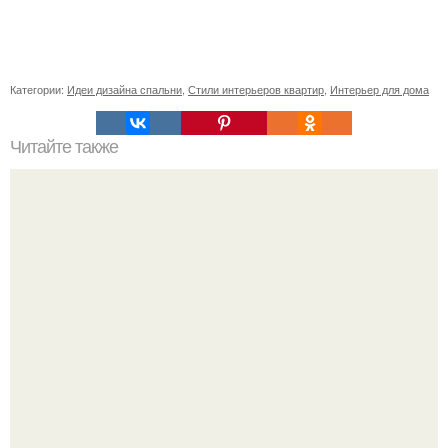
Категории:
Идеи дизайна спальни
,
Стили интерьеров квартир
,
Интерьер для дома
Читайте также
Икеа для прихожей ИДЕИ. Мебель для прихожей
«ИКЕА»: ассортимент и функциональные особенности