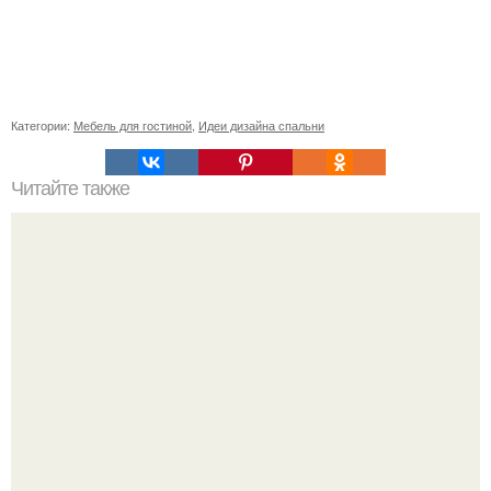
Категории:
Мебель для гостиной
,
Идеи дизайна спальни
Читайте также
Неправильное размещение картин. 5 ошибок
размещения картин на стенах