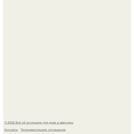
Литературная Москва. Дома - музеи писателей.
Это жилой комплекс в Париже, в пригороде нуази - ле -
гран.
© 2026 Всё об интерьере для дома и квартиры
Контакты
Пользовательское соглашение