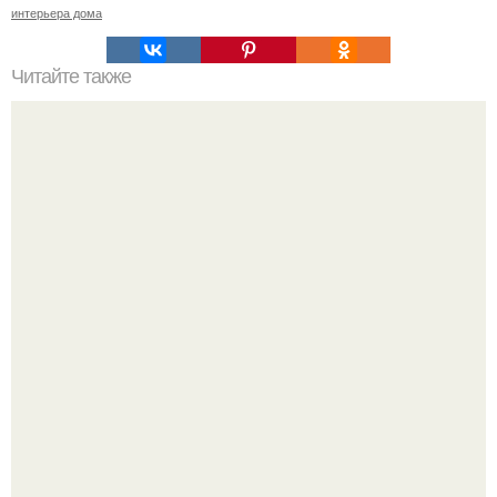
интерьера дома
Читайте также
В какое время года лучше ставить окна
Визуализация квартиры в ЖК "Булычев".