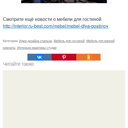
Смотрите ещё новости о мебели для гостиной
http://interior.ru-best.com/mebel/mebel-dlya-gostinoy
Категории:
Идеи дизайна спальни
,
Мебель для гостиной
,
Мебель для ванной
комнаты
,
Интерьер квартиры студии
Читайте также
Красная паутина. Был обычный день: пришла домой,
сняла неугодную одежду, и легла на кровать.